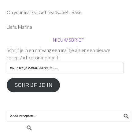
On your marks...Get ready...Set...Bake
Liefs, Marina
NIEUWSBRIEF
Schrijf je in en ontvang een mailtje als er een nieuwe
recept/artikel online komt!
vul
hier
je
SCHRIJF JE IN
e-
mail
adres
in.....