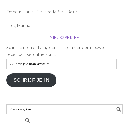
On your marks...Get ready...Set...Bake
Liefs, Marina
NIEUWSBRIEF
Schrijf je in en ontvang een mailtje als er een nieuwe
recept/artikel online komt!
vul
hier
je
SCHRIJF JE IN
e-
mail
adres
in.....