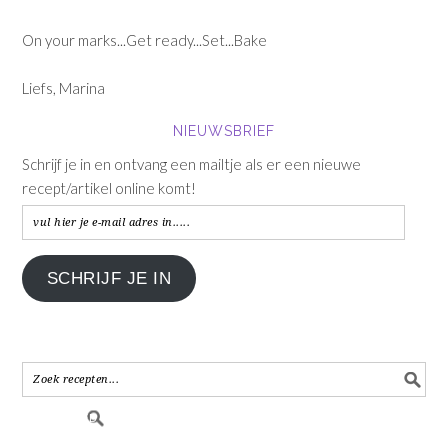
On your marks...Get ready...Set...Bake
Liefs, Marina
NIEUWSBRIEF
Schrijf je in en ontvang een mailtje als er een nieuwe
recept/artikel online komt!
vul
hier
je
SCHRIJF JE IN
e-
mail
adres
in.....