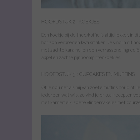
HOOFDSTUK 2 : KOEKJES
Een koekje bij de thee/koffie is altijd lekker, in 
horizon verbreden kwa smaken. Je vind in dit h
met zachte karamel en een verrassend ingrediën
appel en zachte pijnboompittenkoekjes.
HOOFDSTUK 3 : CUPCAKES EN MUFFINS
Of je nou net als mij van zoete muffins houd of lie
iedereen wat wils, zo vind je er o.a. recepten v
met karnemelk, zoete vlindercakejes met courg