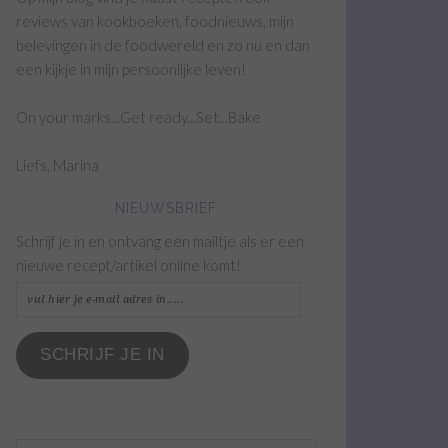
reviews van kookboeken, foodnieuws, mijn
belevingen in de foodwereld en zo nu en dan
een kijkje in mijn persoonlijke leven!
On your marks...Get ready...Set...Bake
Liefs, Marina
NIEUWSBRIEF
Schrijf je in en ontvang een mailtje als er een
nieuwe recept/artikel online komt!
vul
hier
je
SCHRIJF JE IN
e-
mail
adres
in.....