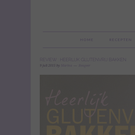
HOME
RECEPTEN
REVIEW : HEERLIJK GLUTENVRIJ BAKKEN
9 juli 2015
by
Marina
Reageer