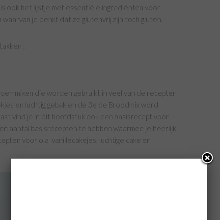
n is ook het lijstje met essentiële ingrediënten voor
aarvan je denkt dat ze glutenvrij zijn toch gluten.
tukken :
e bloemmixen die worden gebruikt in veel van de recepten
oekjes en luchtig gebak en de 3e de Broodmix word
ast vind je in dit hoofdstuk ook een basisrecept voor
een aantal basisrecepten te hebben waarmee je heerlijk
ecepten voor o.a vanillecakejes, luchtige cake en