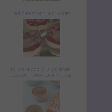
MONCHOUTAART IN GLAASJES
TONY’S CHOCOLONELY KARAMEL
ZEEZOUT CHOCOLADEMOUSSE