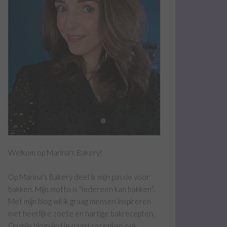
Welkom op Marina's Bakery!
Op Marina's Bakery deel ik mijn passie voor
bakken. Mijn motto is “iedereen kan bakken”.
Met mijn blog wil ik graag mensen inspireren
met heerlijke zoete en hartige bakrecepten.
Op mijn blog vind je naast recepten ook