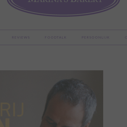
REVIEWS
FOODTALK
PERSOONLIJK