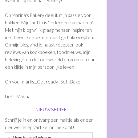
Welkom op Marina's Bakery!
Op Marina's Bakery deel ik mijn passie voor
bakken. Mijn motto is “iedereen kan bakken”.
Met mijn blog wil ik graag mensen inspireren
met heerlijke zoete en hartige bakrecepten.
Op mijn blog vind je naast recepten ook
reviews van kookboeken, foodnieuws, mijn
belevingen in de foodwereld en zo nu en dan
een kijkje in mijn persoonlijke leven!
On your marks...Get ready...Set...Bake
Liefs, Marina
NIEUWSBRIEF
Schrijf je in en ontvang een mailtje als er een
nieuwe recept/artikel online komt!
vul