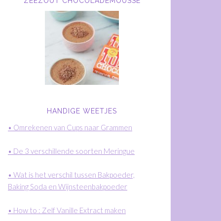
ZEEZOUT CHOCOLADEMOUSSE
HANDIGE WEETJES
• Omrekenen van Cups naar Grammen
• De 3 verschillende soorten Meringue
• Wat is het verschil tussen Bakpoeder,
Baking Soda en Wijnsteenbakpoeder
• How to : Zelf Vanille Extract maken