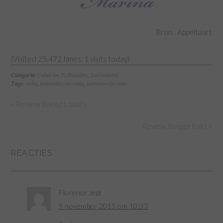
Bron : Appeltaart
(Visited 25.472 times, 1 visits today)
Categorie:
Cakes en Tulbanden
,
Lactosevrij
Tags:
cake
,
koemelkvrije cake
,
lactosevrije cake
« Review Baked Louie’s
Review Rutger Bakt »
REACTIES
Florence
zegt
9 november 2015 om 10:33