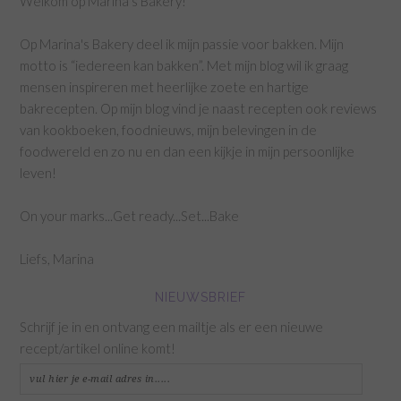
Welkom op Marina's Bakery!
Op Marina's Bakery deel ik mijn passie voor bakken. Mijn
motto is “iedereen kan bakken”. Met mijn blog wil ik graag
mensen inspireren met heerlijke zoete en hartige
bakrecepten. Op mijn blog vind je naast recepten ook reviews
van kookboeken, foodnieuws, mijn belevingen in de
foodwereld en zo nu en dan een kijkje in mijn persoonlijke
leven!
On your marks...Get ready...Set...Bake
Liefs, Marina
NIEUWSBRIEF
Schrijf je in en ontvang een mailtje als er een nieuwe
recept/artikel online komt!
vul
hier