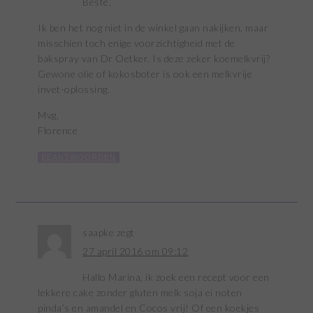
Beste,
Ik ben het nog niet in de winkel gaan nakijken, maar
misschien toch enige voorzichtigheid met de
bakspray van Dr Oetker. Is deze zeker koemelkvrij?
Gewone olie of kokosboter is ook een melkvrije
invet-oplossing.
Mvg,
Florence
BEANTWOORDEN
saapke
zegt
27 april 2016 om 09:12
Hallo Marina, ik zoek een recept voor een
lekkere cake zonder gluten melk soja ei noten
pinda’s en amandel en Cocos vrij! Of een koekjes