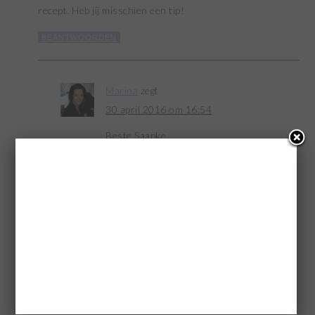
recept. Heb jij misschien een tip!
BEANTWOORDEN
Marina
zegt
30 april 2016 om 16:54
Beste Saapke,
Ik heb er een aantal dagen over nagedacht en
wat rond gezocht maar het spijt me ik
heb geen recept gevonden die aan alle eisen
voldoet.
Groetjes,
Marina
BEANTWOORDEN