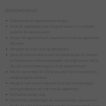
BEREIDINGSWIJZE :
Schil en snijd de appel in kleine blokjes
Kook de appelblokjes met 25 gram suiker en 1 eetlepel
water in 10 minuten zacht
Pureer de appel met een staafmixer en laat de appelmoes
afkoelen
Verwarm de oven voor op 180 graden
Spray de bakvorm licht in met de bakspray van Dr. Oetker
en bekleed de vorm met bakpapier dit zorgt ervoor dat je
de cake na het bakken goed uit de bakvorm komt
Mix de eieren met de 150 gram suiker tot er een licht en
romig mengsel ontstaat
Meng de helf van het bakmeel door het het eimengsel
heen gevolg door de helft van de appelmoes
Herhaal de vorige stap
Schenk het cakebeslag in de voorbereidde cakevorm en
plaats de cake in het midden van de voorverwarmde oven