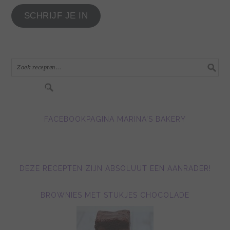
je
SCHRIJF JE IN
e-
mail
adres
in.....
FACEBOOKPAGINA MARINA'S BAKERY
DEZE RECEPTEN ZIJN ABSOLUUT EEN AANRADER!
BROWNIES MET STUKJES CHOCOLADE