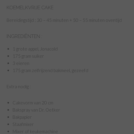
KOEMELKVRIJE CAKE
Bereidingstijd : 30 – 45 minuten + 50 – 55 minuten oventijd
INGREDIËNTEN :
1 grote appel, Jonacold
175 gram suiker
3 eieren
175 gram zelfrijzend bakmeel, gezeefd
Extra nodig :
Cakevorm van 20 cm
Bakspray van Dr. Oetker
Bakpapier
Staafmixer
Mixer of keukemachine