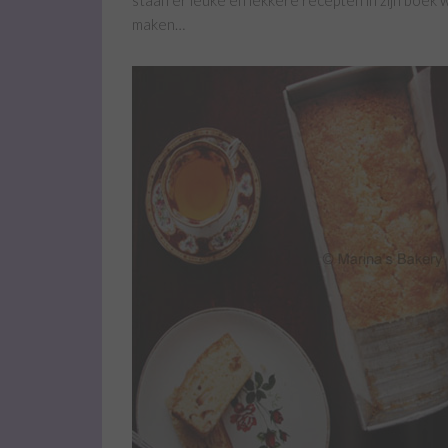
staan er leuke en lekkere recepten in zijn boek
maken…