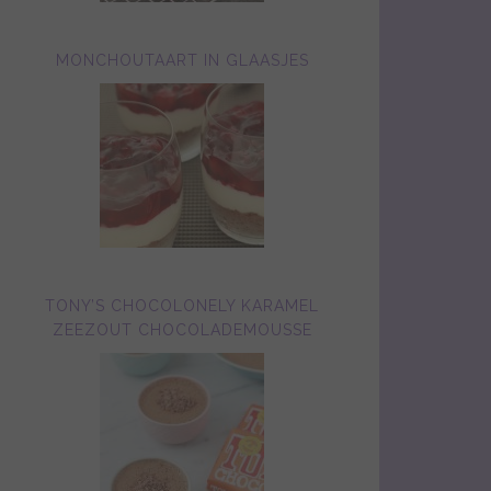
MONCHOUTAART IN GLAASJES
TONY’S CHOCOLONELY KARAMEL
ZEEZOUT CHOCOLADEMOUSSE