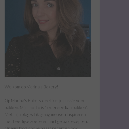
Welkom op Marina's Bakery!
Op Marina's Bakery deel ik mijn passie voor
bakken. Mijn motto is “iedereen kan bakken”.
Met mijn blog wil ik graag mensen inspireren
met heerlijke zoete en hartige bakrecepten.
Op mijn blog vind je naast recepten ook