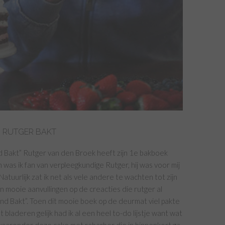
: RUTGER BAKT
d Bakt” Rutger van den Broek heeft zijn 1e bakboek
n was ik fan van verpleegkundige Rutger, hij was voor mij
uurlijk zat ik net als vele andere te wachten tot zijn
 mooie aanvullingen op de creacties die rutger al
and Bakt”. Toen dit mooie boek op de deurmat viel pakte
bladeren gelijk had ik al een heel to-do lijstje want wat