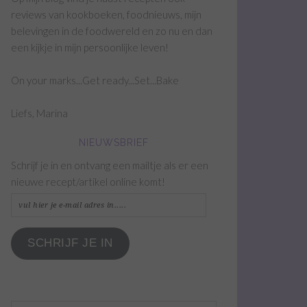
reviews van kookboeken, foodnieuws, mijn
belevingen in de foodwereld en zo nu en dan
een kijkje in mijn persoonlijke leven!
On your marks...Get ready...Set...Bake
Liefs, Marina
NIEUWSBRIEF
Schrijf je in en ontvang een mailtje als er een
nieuwe recept/artikel online komt!
vul
hier
je
SCHRIJF JE IN
e-
mail
adres
in.....