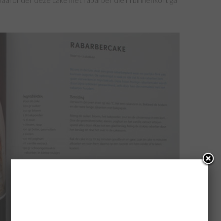
 waaronder deze cake met rabarber die in binnenkort ga