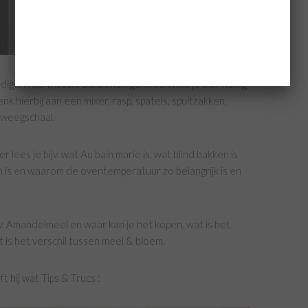
odigdheden, welke bakbenodigdheden heb je o.a. nodig
k hierbij aan een mixer, rasp, spatels, spuitzakken,
e weegschaal.
ees je bijv. wat Au bain marie is, wat blind bakken is
 is en waarom de oventemperatuur zo belangrijk is en
ijv. Amandelmeel en waar kan je het kopen, wat is het
 is het verschil tussen meel & bloem.
t hij wat Tips & Trucs :