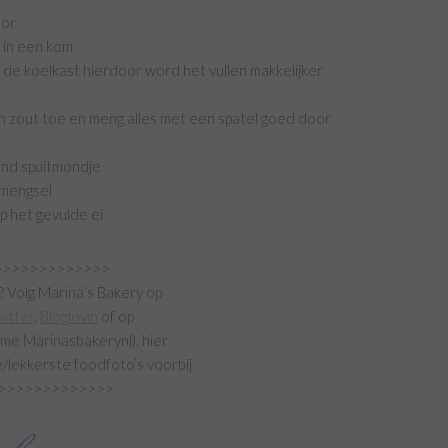
oor
 in een kom
n de koelkast hierdoor word het vullen makkelijker
n
n zout toe en meng alles met een spatel goed door
ond spuitmondje
i mengsel
op het gevulde ei
>>>>>>>>>>>>>
? Volg Marina’s Bakery op
itter
,
Bloglovin
of op
me Marinasbakerynl), hier
/lekkerste foodfoto’s voorbij
>>>>>>>>>>>>>