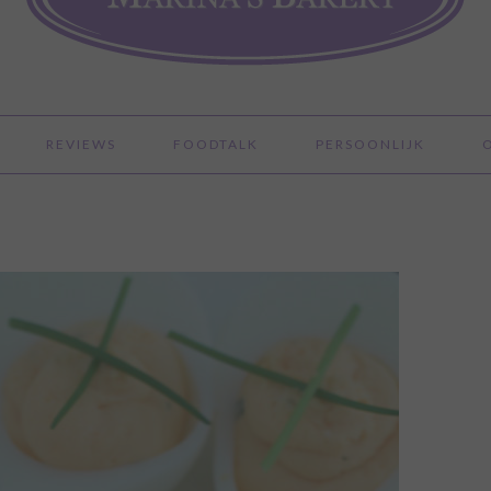
REVIEWS
FOODTALK
PERSOONLIJK