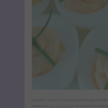
Januari is alweer een maand onderweg, time fli
maken van
She likes Bento
en omdat mijn blog mo