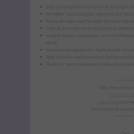
Snijd de hardgekookte eieren in de lengte d
Verwijder voorzichtig het eigeel en doe deze
Plaats de halve eiwitten afgedekt met folie i
Gebruik een vork om de eidooiers te prakke
Voeg de Bousin, mayonaise, verse knoflook e
elkaar
Schep het mengsel in een spuitzak met een r
Spuit de halve eiwitten vol het het boursin/e
Plaats ter decoratie kleine stukjes bieslook 
>>>>>>
Niks meer missen
Facebook
,
Tw
Instagram
(userna
hier komen de leukste
>>>>>>>