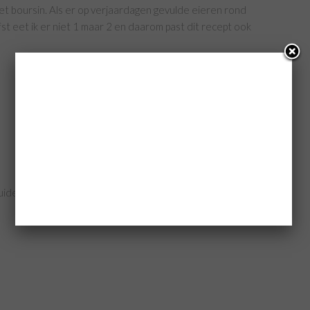
 met boursin. Als er op verjaardagen gevulde eieren rond
st eet ik er niet 1 maar 2 en daarom past dit recept ook
ruiden