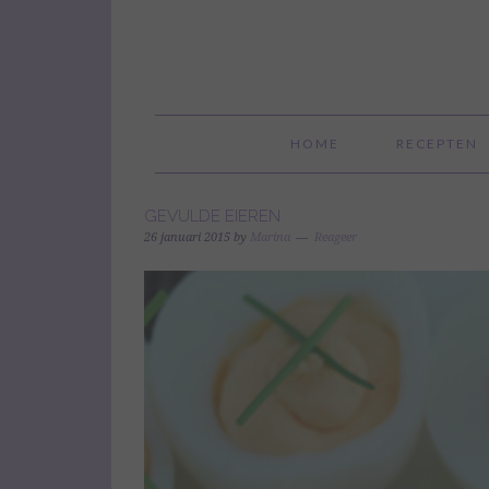
HOME
RECEPTEN
GEVULDE EIEREN
26 januari 2015
by
Marina
Reageer