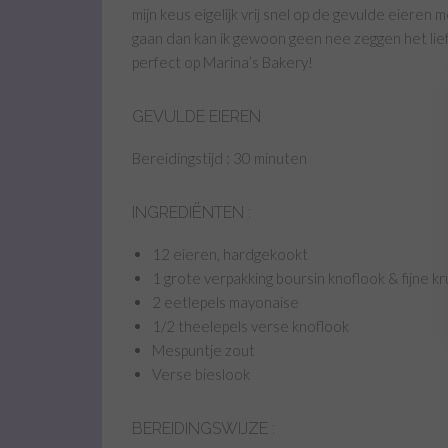
mijn keus eigelijk vrij snel op de gevulde eieren
gaan dan kan ik gewoon geen nee zeggen het lief
perfect op Marina’s Bakery!
GEVULDE EIEREN
Bereidingstijd : 30 minuten
INGREDIËNTEN :
12 eieren, hardgekookt
1 grote verpakking boursin knoflook & fijne k
2 eetlepels mayonaise
1/2 theelepels verse knoflook
Mespuntje zout
Verse bieslook
BEREIDINGSWIJZE :