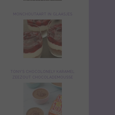
MONCHOUTAART IN GLAASJES
TONY’S CHOCOLONELY KARAMEL
ZEEZOUT CHOCOLADEMOUSSE