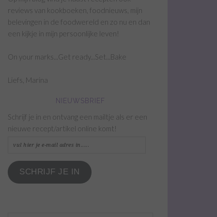
reviews van kookboeken, foodnieuws, mijn
belevingen in de foodwereld en zo nu en dan
een kijkje in mijn persoonlijke leven!
On your marks...Get ready...Set...Bake
Liefs, Marina
NIEUWSBRIEF
Schrijf je in en ontvang een mailtje als er een
nieuwe recept/artikel online komt!
vul
hier
je
SCHRIJF JE IN
e-
mail
adres
in.....