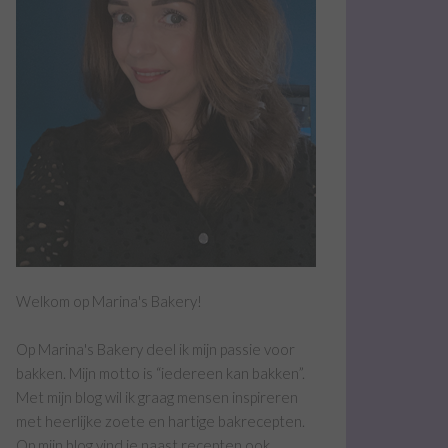
Welkom op Marina's Bakery!
Op Marina's Bakery deel ik mijn passie voor
bakken. Mijn motto is “iedereen kan bakken”.
Met mijn blog wil ik graag mensen inspireren
met heerlijke zoete en hartige bakrecepten.
Op mijn blog vind je naast recepten ook