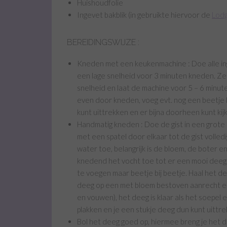
Huishoudfolie
Ingevet bakblik (in gebruikte hiervoor de
Lodg
BEREIDINGSWIJZE :
Kneden met een keukenmachine : Doe alle in
een lage snelheid voor 3 minuten kneden. Z
snelheid en laat de machine voor 5 – 6 minut
even door kneden, voeg evt. nog een beetje b
kunt uittrekken en er bijna doorheen kunt kij
Handmatig kneden : Doe de gist in een grote
met een spatel door elkaar tot de gist volled
water toe, belangrijk is de bloem, de boter e
knedend het vocht toe tot er een mooi deeg on
te voegen maar beetje bij beetje. Haal het de
deeg op een met bloem bestoven aanrecht en
en vouwen), het deeg is klaar als het soepel 
plakken en je een stukje deeg dun kunt uittre
Bol het deeg goed op, hiermee breng je het 