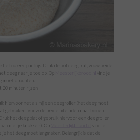
 het nu een puntrijs. Druk de bol deeg plat, vouw beide
het deeg naar je toe op. Op
Meesterlijkbrood.nl
vind je
eg moet oppunten.
t 20 minuten rijzen
ik hiervoor net als mij een deegroller (het deeg moet
aat gebruiken. Vouw de beide uiteinden naar binnen
. Druk het deeg plat of gebruik hiervoor een deegroller
 aan met je knokkels). Op
Meesterlijkbrood.nl
vind je
e je het deeg moet langmaken. Belangrijk is dat de