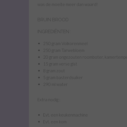
was de moeite meer dan waard!
BRUIN BROOD
INGREDIËNTEN :
250 gram Volkorenmeel
250 gram Tarwebloem
20 gram ongezouten roomboter, kamertemp
15 gram verse gist
8 gram zout
5 gram basterdsuiker
290 ml water
Extra nodig :
Evt. een keukenmachine
Evt. een kom