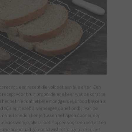
t recept, een recept die voldoet aan al je eisen. Een
t recept voor bruin brood, de ene keer was de korst te
 het net niet dat lekkere mondgevoel. Brood bakken is
nd huis en mezelf al verheugen op het ontbijt van de
, na het kneden ben je tussen het rijzen door er een
 precies werkje, alles moet kloppen voor een perfect en
 bruine brood had geproefd wist ik 1 dingen zeker, het