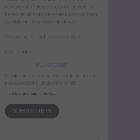
reviews van kookboeken, foodnieuws, mijn
belevingen in de foodwereld en zo nu en dan
een kijkje in mijn persoonlijke leven!
On your marks...Get ready...Set...Bake
Liefs, Marina
NIEUWSBRIEF
Schrijf je in en ontvang een mailtje als er een
nieuwe recept/artikel online komt!
vul
hier
je
SCHRIJF JE IN
e-
mail
adres
in.....