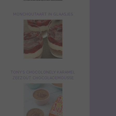
MONCHOUTAART IN GLAASJES
TONY’S CHOCOLONELY KARAMEL
ZEEZOUT CHOCOLADEMOUSSE