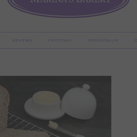
REVIEWS
FOODTALK
PERSOONLIJK