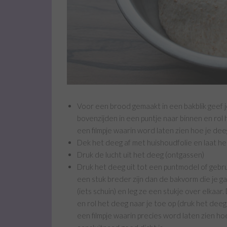
Voor een brood gemaakt in een bakblik geef je
bovenzijden in een puntje naar binnen en rol 
een filmpje waarin word laten zien hoe je de
Dek het deeg af met huishoudfolie en laat he
Druk de lucht uit het deeg (ontgassen)
Druk het deeg uit tot een puntmodel of gebru
een stuk breder zijn dan de bakvorm die je g
(iets schuin) en leg ze een stukje over elkaar
en rol het deeg naar je toe op (druk het deeg
een filmpje waarin precies word laten zien ho