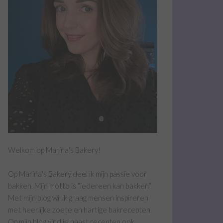
Welkom op Marina's Bakery!
Op Marina's Bakery deel ik mijn passie voor
bakken. Mijn motto is “iedereen kan bakken”.
Met mijn blog wil ik graag mensen inspireren
met heerlijke zoete en hartige bakrecepten.
Op mijn blog vind je naast recepten ook