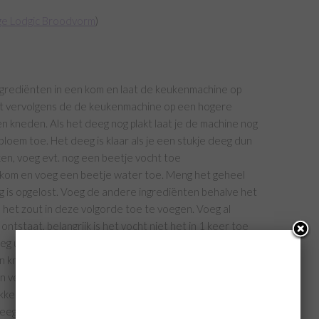
e Lodgic Broodvorm
)
grediënten in een kom en laat de keukenmachine op
et vervolgens de de keukenmachine op een hogere
en kneden. Als het deeg nog plakt laat je de machine nog
loem toe. Het deeg is klaar als je een stukje deeg dun
ken, voeg evt. nog een beetje vocht toe
 kom en voeg een beetje water toe. Meng het geheel
ig is opgelost. Voeg de andere ingrediënten behalve het
n het zout in deze volgorde toe te voegen. Voeg al
tstaat, belangrijk is het vocht niet het in 1 keer toe
eg uit de kom als je er een bal van kunt vormen. Leg het
 kneed het deeg voor +/- 15 minuten (duwen, trekken
en verend aanvoelt, het niet meer aan je handen blijft
kken en er bijna doorheen kunt kijken
deeg op spanning. Op
Meesterlijkbrood.nl
vind je in een