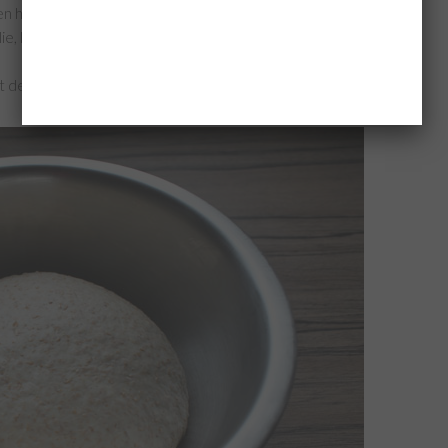
ien hoe je deeg goed opgebold krijgt
e, leg de bol deeg in de kom en dek deze af met
het deeg moet verdubbelen in volume)