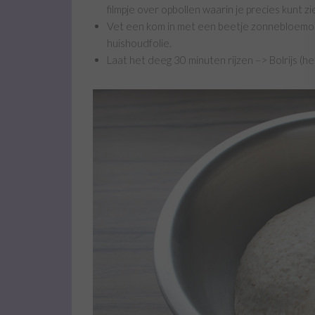
filmpje over opbollen waarin je precies kunt z
Vet een kom in met een beetje zonnebloemoli
huishoudfolie.
Laat het deeg 30 minuten rijzen –> Bolrijs (