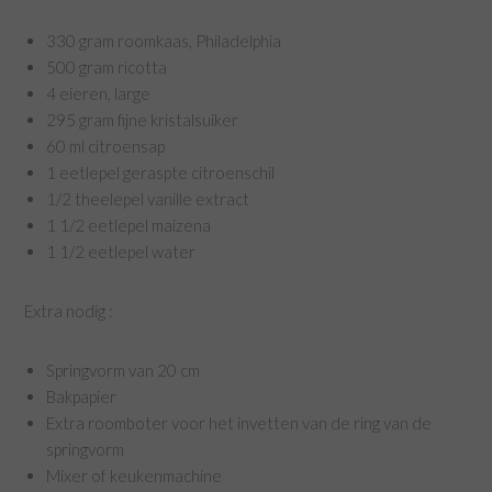
330 gram roomkaas, Philadelphia
500 gram ricotta
4 eieren, large
295 gram fijne kristalsuiker
60 ml citroensap
1 eetlepel geraspte citroenschil
1/2 theelepel vanille extract
1 1/2 eetlepel maizena
1 1/2 eetlepel water
Extra nodig :
Springvorm van 20 cm
Bakpapier
Extra roomboter voor het invetten van de ring van de
springvorm
Mixer of keukenmachine