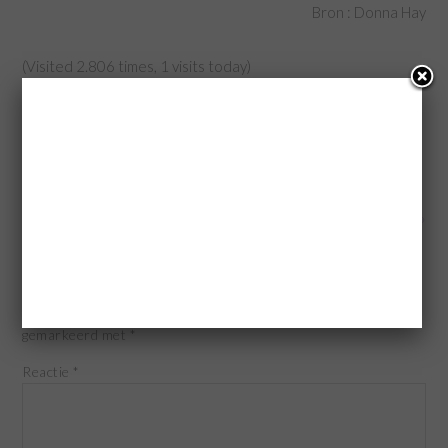
Bron : Donna Hay
(Visited 2.806 times, 1 visits today)
Categorie:
Basisrecepten
,
Taarten
Tags:
basis recept cheesecake
,
cheesecake
,
cheesecake naar recept van donna
hay
« Roomboter Cake
Pistache ijs »
GEEF EEN REACTIE
Je e-mailadres wordt niet gepubliceerd.
Vereiste velden zijn
gemarkeerd met
*
Reactie
*