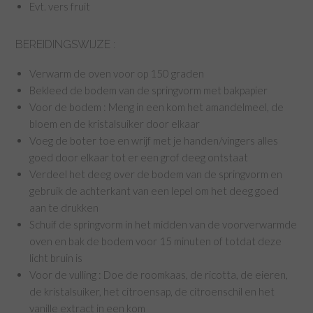
Evt. vers fruit
BEREIDINGSWIJZE :
Verwarm de oven voor op 150 graden
Bekleed de bodem van de springvorm met bakpapier
Voor de bodem : Meng in een kom het amandelmeel, de
bloem en de kristalsuiker door elkaar
Voeg de boter toe en wrijf met je handen/vingers alles
goed door elkaar tot er een grof deeg ontstaat
Verdeel het deeg over de bodem van de springvorm en
gebruik de achterkant van een lepel om het deeg goed
aan te drukken
Schuif de springvorm in het midden van de voorverwarmde
oven en bak de bodem voor 15 minuten of totdat deze
licht bruin is
Voor de vulling : Doe de roomkaas, de ricotta, de eieren,
de kristalsuiker, het citroensap, de citroenschil en het
vanille extract in een kom