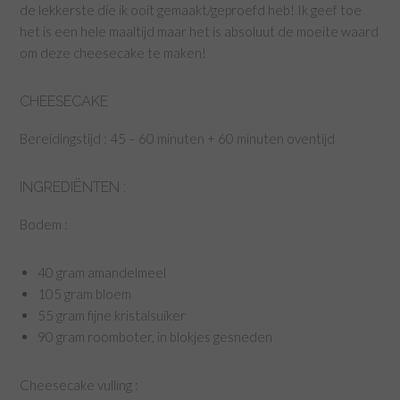
de lekkerste die ik ooit gemaakt/geproefd heb! Ik geef toe
het is een hele maaltijd maar het is absoluut de moeite waard
om deze cheesecake te maken!
CHEESECAKE
Bereidingstijd : 45 – 60 minuten + 60 minuten oventijd
INGREDIËNTEN :
Bodem :
40 gram amandelmeel
105 gram bloem
55 gram fijne kristalsuiker
90 gram roomboter, in blokjes gesneden
Cheesecake vulling :