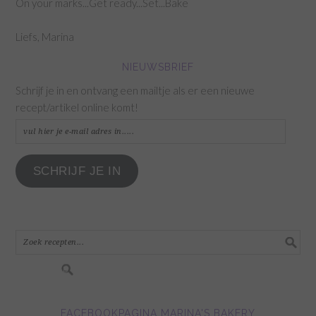
On your marks...Get ready...Set...Bake
Liefs, Marina
NIEUWSBRIEF
Schrijf je in en ontvang een mailtje als er een nieuwe
recept/artikel online komt!
vul
hier
je
SCHRIJF JE IN
e-
mail
adres
in.....
FACEBOOKPAGINA MARINA'S BAKERY