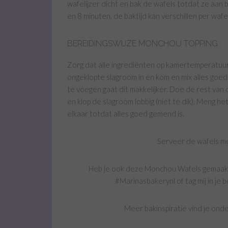
wafelijzer dicht en bak de wafels totdat ze aan b
en 8 minuten, de baktijd kan verschillen per wafel
BEREIDINGSWIJZE MONCHOU TOPPING :
Zorg dat alle ingrediënten op kamertemperatuur
ongeklopte slagroom in en kom en mix alles goe
te voegen gaat dit makkelijker. Doe de rest van d
en klop de slagroom lobbig (niet te dik). Meng 
elkaar totdat alles goed gemend is.
Serveer de wafels m
Heb je ook deze Monchou Wafels gemaakt, 
#Marinasbakerynl of tag mij in je be
Meer bakinspiratie vind je ond