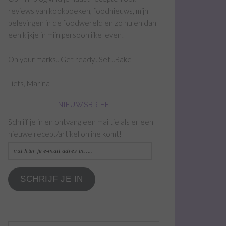
reviews van kookboeken, foodnieuws, mijn
belevingen in de foodwereld en zo nu en dan
een kijkje in mijn persoonlijke leven!
On your marks...Get ready...Set...Bake
Liefs, Marina
NIEUWSBRIEF
Schrijf je in en ontvang een mailtje als er een
nieuwe recept/artikel online komt!
vul
hier
je
SCHRIJF JE IN
e-
mail
adres
in.....