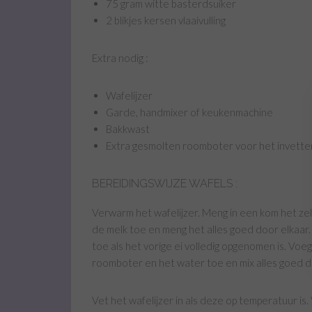
75 gram witte basterdsuiker
2 blikjes kersen vlaaivulling
Extra nodig :
Wafelijzer
Garde, handmixer of keukenmachine
Bakkwast
Extra gesmolten roomboter voor het invetten
BEREIDINGSWIJZE WAFELS :
Verwarm het wafelijzer. Meng in een kom het zel
de melk toe en meng het alles goed door elkaar.
toe als het vorige ei volledig opgenomen is. Voeg
roomboter en het water toe en mix alles goed d
Vet het wafelijzer in als deze op temperatuur is.