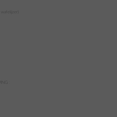
 wafelijzer)
NG :