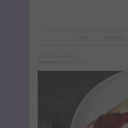
HOME
RECEPTEN
MONCHOU WAFELS
2 juli 2018
by
Marina
Reageer