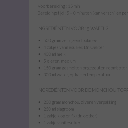
Voorbereiding : 15 min
Bereidingstijd : 5 – 8 minuten (kan verschillen per
INGREDIËNTEN VOOR 15 WAFELS :
500 gram zelfrijzend bakmeel
4 zakjes vanillesuiker, Dr. Oekter
400 ml melk
5 eieren, medium
150 gram gesmolten ongezouten roomboter
300 ml water, op kamertemperatuur
INGREDIËNTEN VOOR DE MONCHOU TOPPI
200 gram monchou, zilveren verpakking
250 ml slagroom
1 zakje klop en fix (dr. oetker)
1 zakje vanillesuiker