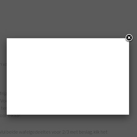
 van het wafelijzer
frijzend bakmeel en de vanillesuiker door elkaar. Voeg
 Voeg 1 voor 1 de eieren toe, voeg het volgende ei pas
 terwijl de mixer draait beetje bij beetje de gesmolten
oor elkaar.
 Vul beide wafelgedeeltes voor 2/3 met beslag, klik het