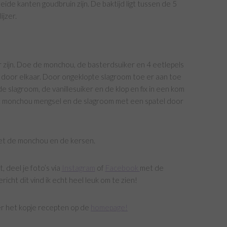
eide kanten goudbruin zijn. De baktijd ligt tussen de 5
ijzer.
 zijn. Doe de monchou, de basterdsuiker en 4 eetlepels
d door elkaar. Door ongeklopte slagroom toe er aan toe
e slagroom, de vanillesuiker en de klop en fix in een kom
het monchou mengsel en de slagroom met een spatel door
et de monchou en de kersen.
deel je foto’s via
Instagram
of
Facebook
met de
richt dit vind ik echt heel leuk om te zien!
er het kopje recepten op de
homepage!