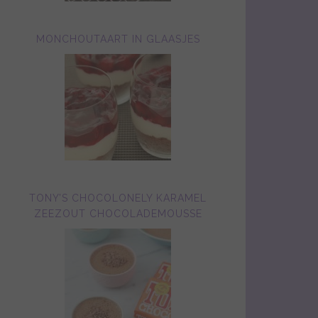
MONCHOUTAART IN GLAASJES
TONY’S CHOCOLONELY KARAMEL
ZEEZOUT CHOCOLADEMOUSSE