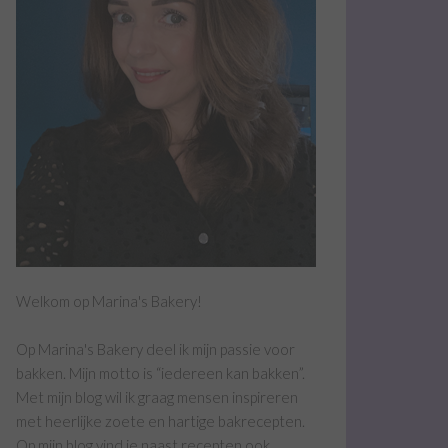
Welkom op Marina's Bakery!
Op Marina's Bakery deel ik mijn passie voor
bakken. Mijn motto is “iedereen kan bakken”.
Met mijn blog wil ik graag mensen inspireren
met heerlijke zoete en hartige bakrecepten.
Op mijn blog vind je naast recepten ook