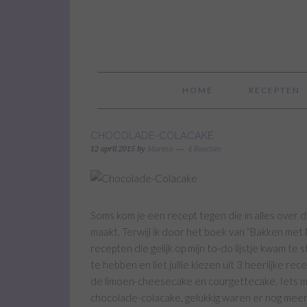
HOME
RECEPTEN
CHOCOLADE-COLACAKE
12 april 2015
by
Marina
4 Reacties
Soms kom je een recept tegen die in alles over d
maakt. Terwijl ik door het boek van “Bakken met
recepten die gelijk op mijn to-do lijstje kwam te 
te hebben en liet jullie kiezen uit 3 heerlijke 
de limoen-cheesecake en courgettecake. Iets m
chocolade-colacake, gelukkig waren er nog meer m