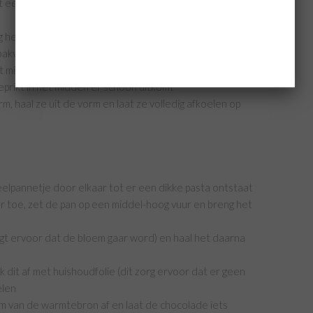
ait een kwart van het bloemmengsel toe gevolgd door
g het geheel goed door elkaar
 bakvormen
 het midden van de voorverwarmde oven en bak ze voor
geprikt in het midden er schoon uitkomt
m, haal ze uit de vorm en laat ze volledig afkoelen op
elpannetje door elkaar tot er een dikke pasta ontstaat
 toe, zet de pan op een middel-hoog vuur en breng het
gt ervoor dat de bloem gaar word) en haal het daarna
dit af met huishoudfolie (dit zorg ervoor dat er geen
elen
om van de warmtebron af en laat de chocolade iets