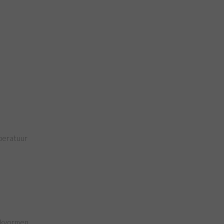
peratuur
bakvormen