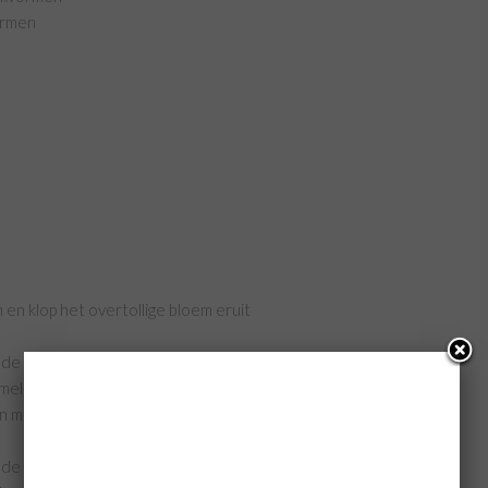
ormen
 en klop het overtollige bloem eruit
 de marshmallows in een kom
melk door elkaar
en mix totdat er een licht en romig mengsel ontstaat
e ei pas toe als het vorige ei volledig is opgenomen