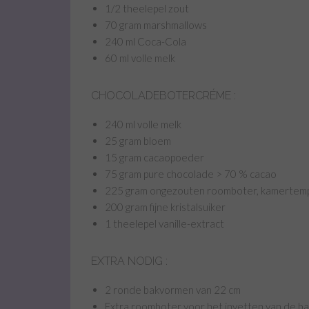
1/2 theelepel zout
70 gram marshmallows
240 ml Coca-Cola
60 ml volle melk
CHOCOLADEBOTERCRÉME :
240 ml volle melk
25 gram bloem
15 gram cacaopoeder
75 gram pure chocolade > 70 % cacao
225 gram ongezouten roomboter, kamertem
200 gram fijne kristalsuiker
1 theelepel vanille-extract
EXTRA NODIG :
2 ronde bakvormen van 22 cm
Extra roomboter voor het invetten van de 