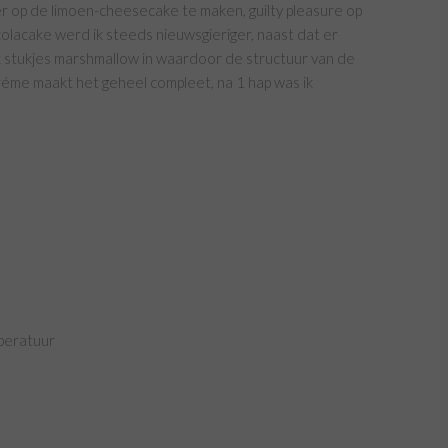
 op de limoen-cheesecake te maken, guilty pleasure op
olacake werd ik steeds nieuwsgieriger, naast dat er
ok stukjes marshmallow in waardoor de structuur van de
réme maakt het geheel compleet, na 1 hap was ik
peratuur