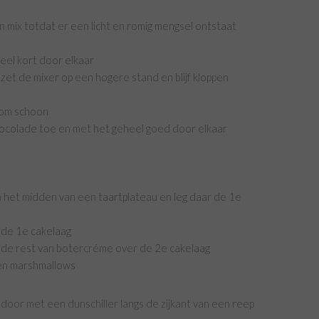
en mix totdat er een licht en romig mengsel ontstaat
eel kort door elkaar
et de mixer op een hogere stand en blijf kloppen
kom schoon
hocolade toe en met het geheel goed door elkaar
in het midden van een taartplateau en leg daar de 1e
 de 1e cakelaag
 de rest van botercréme over de 2e cakelaag
en marshmallows
l door met een dunschiller langs de zijkant van een reep