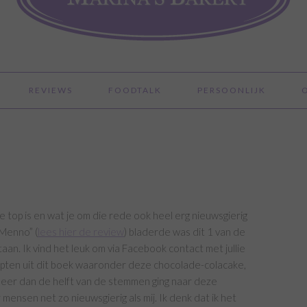
REVIEWS
FOODTALK
PERSOONLIJK
e top is en wat je om die rede ook heel erg nieuwsgierig
 Menno” (
lees hier de review
) bladerde was dit 1 van de
staan. Ik vind het leuk om via Facebook contact met jullie
recepten uit dit boek waaronder deze chocolade-colacake,
eer dan de helft van de stemmen ging naar deze
ensen net zo nieuwsgierig als mij. Ik denk dat ik het