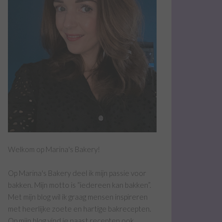
Welkom op Marina's Bakery!
Op Marina's Bakery deel ik mijn passie voor
bakken. Mijn motto is “iedereen kan bakken”.
Met mijn blog wil ik graag mensen inspireren
met heerlijke zoete en hartige bakrecepten.
Op mijn blog vind je naast recepten ook