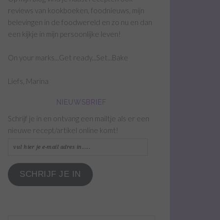
reviews van kookboeken, foodnieuws, mijn
belevingen in de foodwereld en zo nu en dan
een kijkje in mijn persoonlijke leven!
On your marks...Get ready...Set...Bake
Liefs, Marina
NIEUWSBRIEF
Schrijf je in en ontvang een mailtje als er een
nieuwe recept/artikel online komt!
vul
hier
je
SCHRIJF JE IN
e-
mail
adres
in.....