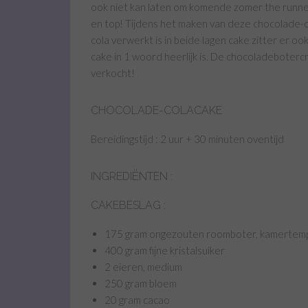
ook niet kan laten om komende zomer the runner
en top! Tijdens het maken van deze chocolade-c
cola verwerkt is in beide lagen cake zitter er o
cake in 1 woord heerlijk is. De chocoladeboterc
verkocht!
CHOCOLADE-COLACAKE
Bereidingstijd : 2 uur + 30 minuten oventijd
INGREDIËNTEN :
CAKEBESLAG :
175 gram ongezouten roomboter, kamertem
400 gram fijne kristalsuiker
2 eieren, medium
250 gram bloem
20 gram cacao