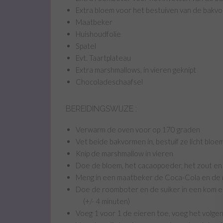
Extra bloem voor het bestuiven van de bakv
Maatbeker
Huishoudfolie
Spatel
Evt. Taartplateau
Extra marshmallows, in vieren geknipt
Chocoladeschaafsel
BEREIDINGSWIJZE :
Verwarm de oven voor op 170 graden
Vet beide bakvormen in, bestuif ze licht bloem
Knip de marshmallow in vieren
Doe de bloem, het cacaopoeder, het zout en
Meng in een maatbeker de Coca-Cola en de 
Doe de roomboter en de suiker in een kom 
(+/- 4 minuten)
Voeg 1 voor 1 de eieren toe, voeg het volgend