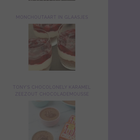
MONCHOUTAART IN GLAASJES
TONY’S CHOCOLONELY KARAMEL
ZEEZOUT CHOCOLADEMOUSSE