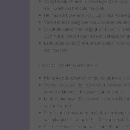
Voeg terwijl de mixer op een lage stand dra
een kwart van het colamengsel.
Herhaal de bovenste stap nog 3 maal en men
Verdeel het beslag over de 2 voorbereidde
Schuif de bakvormen tegelijk of 1 voor 1 in
30 minuten, ze zijn klaar als een satéprikker 
Laat beide cakes 5 minuten afkoelen in de vor
een rooster
CHOCOLADEBOTERCRÉME :
Meng 4 eetlepels melk en de bloem in een ste
Voeg de rest van de melk en het cacaopoeder
geheel al kloppend langzaam aan de kook
Laat het mengsel 30 seconden koken (dit zor
van het vuur af
Schenk het chocolademengsel in een kom, dek 
vel opkomt) en laat het 15 – 30 minuten afko
Smelt de chocolade au-bain marie, haal de k