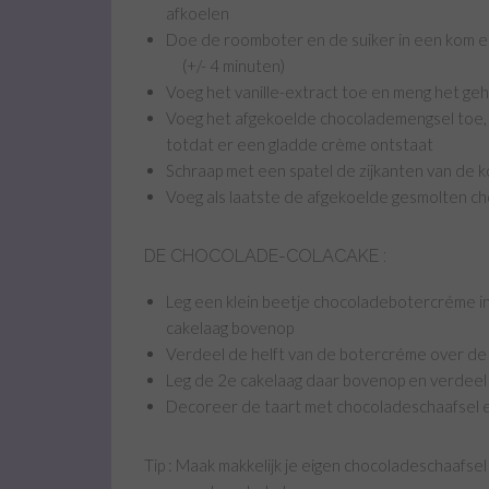
afkoelen
Doe de roomboter en de suiker in een kom 
(+/- 4 minuten)
Voeg het vanille-extract toe en meng het geh
Voeg het afgekoelde chocolademengsel toe, z
totdat er een gladde crème ontstaat
Schraap met een spatel de zijkanten van de 
Voeg als laatste de afgekoelde gesmolten c
DE CHOCOLADE-COLACAKE :
Leg een klein beetje chocoladebotercréme 
cakelaag bovenop
Verdeel de helft van de botercréme over de
Leg de 2e cakelaag daar bovenop en verdeel
Decoreer de taart met chocoladeschaafsel 
Tip : Maak makkelijk je eigen chocoladeschaafse