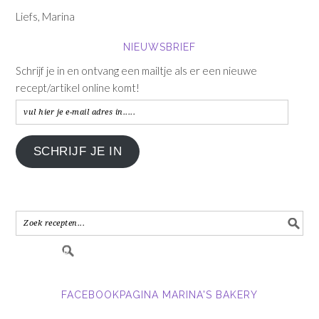
Liefs, Marina
NIEUWSBRIEF
Schrijf je in en ontvang een mailtje als er een nieuwe
recept/artikel online komt!
vul
hier
je
SCHRIJF JE IN
e-
mail
adres
in.....
FACEBOOKPAGINA MARINA'S BAKERY