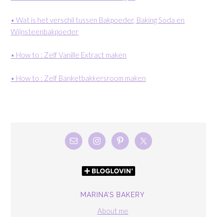
• Wat is het verschil tussen Bakpoeder, Baking Soda en
Wijnsteenbakpoeder
• How to : Zelf Vanille Extract maken
• How to : Zelf Banketbakkersroom maken
MARINA’S BAKERY
About me