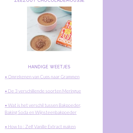
ZEEZOUT CHOCOLADEMOUSSE
HANDIGE WEETJES
• Omrekenen van Cups naar Grammen
• De 3 verschillende soorten Meringue
• Wat is het verschil tussen Bakpoeder,
Baking Soda en Wijnsteenbakpoeder
• How to : Zelf Vanille Extract maken