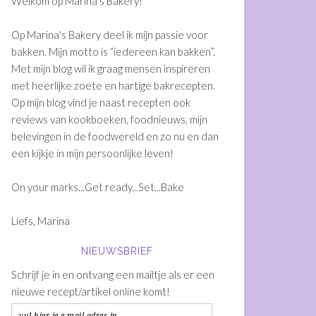
Welkom op Marina's Bakery!
Op Marina's Bakery deel ik mijn passie voor
bakken. Mijn motto is “iedereen kan bakken”.
Met mijn blog wil ik graag mensen inspireren
met heerlijke zoete en hartige bakrecepten.
Op mijn blog vind je naast recepten ook
reviews van kookboeken, foodnieuws, mijn
belevingen in de foodwereld en zo nu en dan
een kijkje in mijn persoonlijke leven!
On your marks...Get ready...Set...Bake
Liefs, Marina
NIEUWSBRIEF
Schrijf je in en ontvang een mailtje als er een
nieuwe recept/artikel online komt!
vul