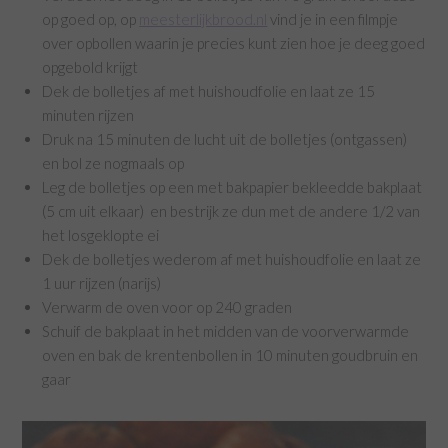
op goed op, op
meesterlijkbrood.nl
vind je in een filmpje
over opbollen waarin je precies kunt zien hoe je deeg goed
opgebold krijgt
Dek de bolletjes af met huishoudfolie en laat ze 15
minuten rijzen
Druk na 15 minuten de lucht uit de bolletjes (ontgassen)
en bol ze nogmaals op
Leg de bolletjes op een met bakpapier bekleedde bakplaat
(5 cm uit elkaar) en bestrijk ze dun met de andere 1/2 van
het losgeklopte ei
Dek de bolletjes wederom af met huishoudfolie en laat ze
1 uur rijzen (narijs)
Verwarm de oven voor op 240 graden
Schuif de bakplaat in het midden van de voorverwarmde
oven en bak de krentenbollen in 10 minuten goudbruin en
gaar