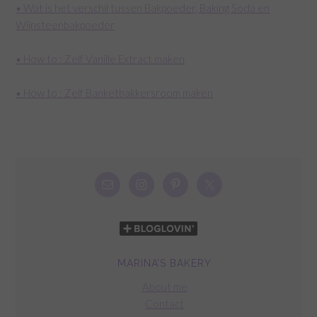
• Wat is het verschil tussen Bakpoeder, Baking Soda en
Wijnsteenbakpoeder
• How to : Zelf Vanille Extract maken
• How to : Zelf Banketbakkersroom maken
MARINA’S BAKERY
About me
Contact