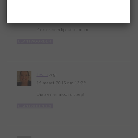
Anja
zegt
8 maart 2015 om 21:14
Zien er heerlijk uit mmmm
BEANTWOORDEN
Tessa
zegt
15 maart 2015 om 13:28
Die zien er mooi uit zeg!
BEANTWOORDEN