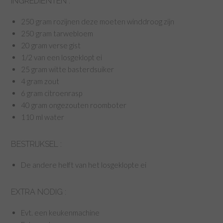
INGREDIËNTEN :
250 gram rozijnen deze moeten winddroog zijn
250 gram tarwebloem
20 gram verse gist
1/2 van een losgeklopt ei
25 gram witte basterdsuiker
4 gram zout
6 gram citroenrasp
40 gram ongezouten roomboter
110 ml water
BESTRIJKSEL :
De andere helft van het losgeklopte ei
EXTRA NODIG :
Evt. een keukenmachine