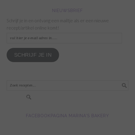
NIEUWSBRIEF
Schrijf je in en ontvang een mailtje als er een nieuwe
recept/artikel online komt!
vul
hier
je
SCHRIJF JE IN
e-
mail
adres
in.....
FACEBOOKPAGINA MARINA'S BAKERY