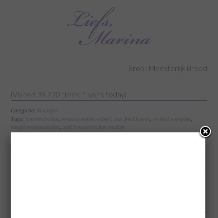
Bron : Meesterlijk Brood
(Visited 39.720 times, 1 visits today)
Categorie:
Broodjes
Tags:
krentenbollen
,
krentenbollen robért van Beckhoven
,
ontbijt recepten
,
recept krentenbollen
,
zelf krentenbollen maken
« Granola Parfaits
Review Havermoutje »
REACTIES