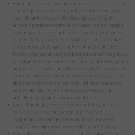
Handmatig kneden : Doe de gist in een grote kom en voeg
een beetje water toe. Meng het geheel met een spatel
door elkaar tot de gist volledig is opgelost. Voeg de
andere ingrediënten behalve het water toe, belangrijk is
de bloem, de boter en het zout in deze volgorde toe te
voegen. Voeg al knedend het vocht toe tot er een mooi
deeg ontstaat, belangrijk is het vocht niet het in 1 keer
toe te voegen maar beetje bij beetje. Haal het deeg uit de
kom als je er een bal van kunt vormen. Leg het deeg op een
met bloem bestoven aanrecht en kneed het deeg voor +/-
15 minuten (duwen, trekken en vouwen), het deeg is klaar
als het soepel en verend aanvoelt, het niet meer aan je
handen blijft plakken en je een stukje deeg dun kunt
uittrekken en er bijna doorheen kunt kijken
Kneed handmatig de rozijnen door het deeg heen, op
meesterlijkbrood.nl
vind je een het filmpje van
rozijnenbrood waarin je precies kunt zien hoe je de
rozijnen makkelijk en goed verdeelt krijgt in het deeg
Verdeel het deeg in 10 bolletjes van 70 gram en bol deze