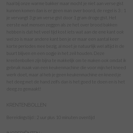
haal bij onze warme bakker maar mocht je niet aan verse gist
kunnen komen dan is er geen man over boord, de regel is 3 : 1
je vervangt 3 gram verse gist door 1 gram droge gist. Het
eerste wat mensen zeggen als ze het over brood bakken
hebben is dat het veel tijd kost iets wat aan de ene kant ook
wel zo is maar andere kant ben je er maar een aantal keer
korte periodes mee bezig, al moet je natuurlijk wel altijd in de
buurt blijven en een oogje in het zeil houden. Deze
krentenbollen zijn bijna te makkelijk om te maken ook omdat ik
gebruik maak van een keukenmachine die voor mijn het kneed
werk doet, maar al heb je geen keukenmachine en kneed je
het deeg met de hand zelfs dan is het goed te doen en is het
deeg zo gemaakt!
KRENTENBOLLEN
Bereidingstijd : 2 uur plus 10 minuten oventijd