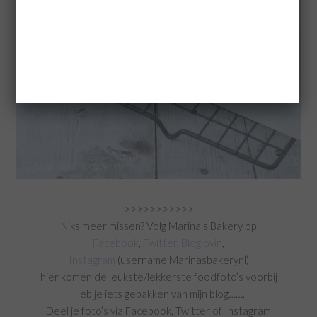
>>>>>>>>>>>
Niks meer missen? Volg Marina’s Bakery op
Facebook
,
Twitter
,
Bloglovin
,
Instagram
(username Marinasbakerynl)
hier komen de leukste/lekkerste foodfoto’s voorbij
Heb je iets gebakken van mijn blog…….
Deel je foto’s via Facebook, Twitter of Instagram