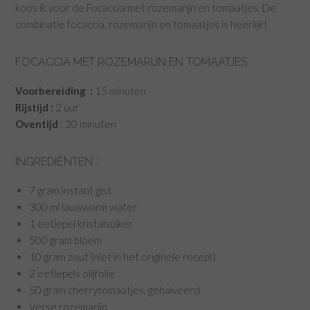
koos ik voor de Focaccia met rozemarijn en tomaatjes. De
combinatie focaccia, rozemarijn en tomaatjes is heerlijk!
FOCACCIA MET ROZEMARIJN EN TOMAATJES
Voorbereiding :
15 minuten
Rijstijd :
2 uur
Oventijd
: 20 minuten
INGREDIËNTEN :
7 gram instant gist
300 ml lauwwarm water
1 eetlepel kristalsuiker
500 gram bloem
10 gram zout (niet in het originele recept)
2 eetlepels olijfolie
50 gram cherrytomaatjes, gehalveerd
Verse rozemarijn