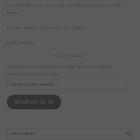
foodwereld en zo nu en dan een kijkje in mijn persoonlijke
leven!
On your marks...Get ready...Set...Bake
Liefs, Marina
NIEUWSBRIEF
Schrijf je in en ontvang een mailtje als er een nieuwe
recept/artikel online komt!
vul
hier
je
SCHRIJF JE IN
e-
mail
adres
in.....