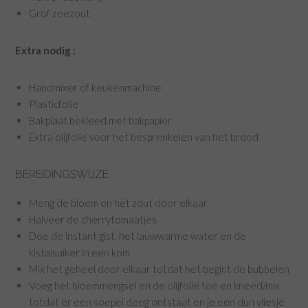
Grof zeezout
Extra nodig :
Handmixer of keukenmachine
Plasticfolie
Bakplaat bekleed met bakpapier
Extra olijfolie voor het besprenkelen van het brood
BEREIDINGSWIJZE :
Meng de bloem en het zout door elkaar
Halveer de cherrytomaatjes
Doe de instant gist, het lauwwarme water en de
kistalsuiker in een kom
Mix het geheel door elkaar totdat het begint de bubbelen
Voeg het bloemmengsel en de olijfolie toe en kneed/mix
totdat er een soepel deeg ontstaat en je een dun vliesje