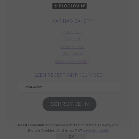
MARINA’S BAKERY
About me
Contact
Adverteren
Disclaimer
privacy verklaring
GEEN RECEPT/ARTIKEL MISSEN
E-
mailadres
SCHRIJF JE IN
Naast Chocolate Chip Cookies verzamelt Marina's Bakery ook
Digitale Cookies. Vind je dat OK?
meer informatie
OK
COPYRIGHT © 2026 ·
FOODIE PRO THEME
ON
GENESIS