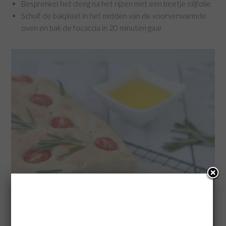
Besprenkel het deeg na het rijzen met een beetje olijfolie
Schuif de bakplaat in het midden van de voorverwarmde
oven en bak de focaccia in 20 minuten gaar