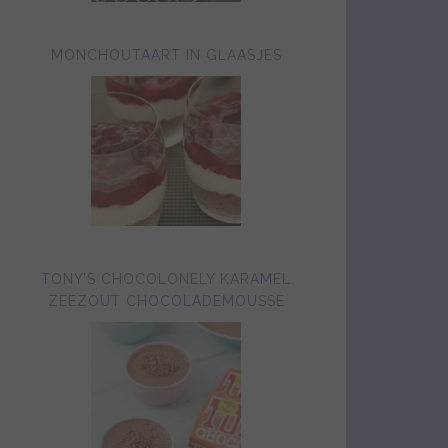
MONCHOUTAART IN GLAASJES
TONY’S CHOCOLONELY KARAMEL
ZEEZOUT CHOCOLADEMOUSSE