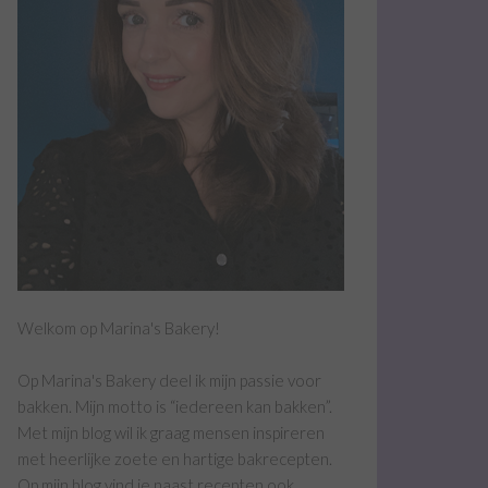
Welkom op Marina's Bakery!
Op Marina's Bakery deel ik mijn passie voor
bakken. Mijn motto is “iedereen kan bakken”.
Met mijn blog wil ik graag mensen inspireren
met heerlijke zoete en hartige bakrecepten.
Op mijn blog vind je naast recepten ook