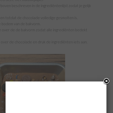
rboven beschreven in de ingrediëntenlijst zodat je gelijk
ren totdat de chocolade volledige gesmolten is.
de bodem van de bakvorm.
e over de de bakvorm zodat alle ingrediënten bedekt
 over de chocolade en druk de ingrediënten iets aan.