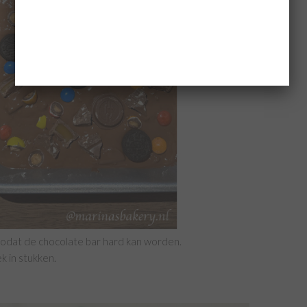
 zodat de chocolate bar hard kan worden.
k in stukken.