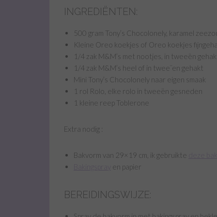
INGREDIËNTEN:
500 gram Tony’s Chocolonely, karamel zeezo
Kleine Oreo koekjes of Oreo koekjes fijngeh
1/4 zak M&M’s met nootjes, in tweeën gehak
1/4 zak M&M’s heel of in twee¨en gehakt
Mini Tony’s Chocolonely naar eigen smaak
1 rol Rolo, elke rolo in tweeën gesneden
1 kleine reep Toblerone
Extra nodig :
Bakvorm van 29×19 cm, ik gebruikte
deze ba
Bakingspray
en papier
BEREIDINGSWIJZE:
Spray de bakvorm in met bakingspray en bek