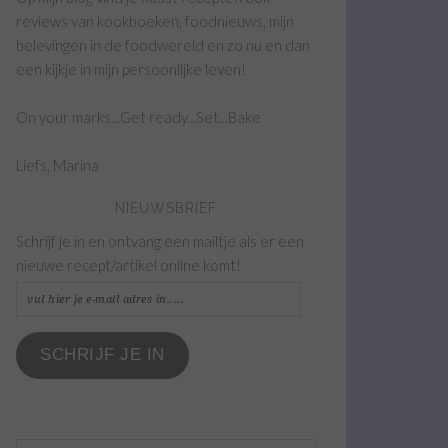
reviews van kookboeken, foodnieuws, mijn
belevingen in de foodwereld en zo nu en dan
een kijkje in mijn persoonlijke leven!
On your marks...Get ready...Set...Bake
Liefs, Marina
NIEUWSBRIEF
Schrijf je in en ontvang een mailtje als er een
nieuwe recept/artikel online komt!
vul
hier
je
SCHRIJF JE IN
e-
mail
adres
in.....