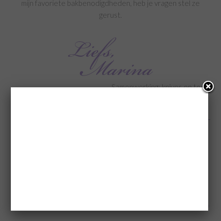
mijn favoriete bakbenodigdheden, heb je vragen stel ze
gerust.
Samenwerking: knives en tools
(Visited 372 times, 1 visits today)
Categorie:
Informatief
Tags:
bakbenodigdheden
,
bakvormen
,
Brioche naar recept van Robért van
Beckhoven
,
brood recepten
,
broodmessen
,
Brownie-meringuetaart
,
chocolade
tiramisu
,
creme brûlée recept
,
favoriete bakbenodigdheden
,
knives and tools
,
messen
,
recepten
« Make Your Own Chocolate Bar
Behind the scenes Oktober 2023 »