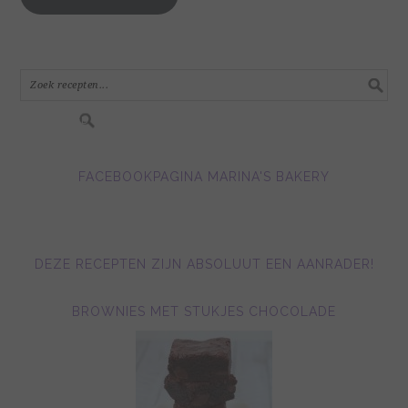
e-
mail
adres
in.....
FACEBOOKPAGINA MARINA'S BAKERY
DEZE RECEPTEN ZIJN ABSOLUUT EEN AANRADER!
BROWNIES MET STUKJES CHOCOLADE