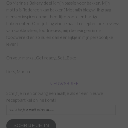
Op Marina's Bakery deel ik mijn passie voor bakken. Mijn
motto is “iedereen kan bakken”. Met mijn blog wil ik graag
mensen inspireren met heerlijke zoete en hartige
bakrecepten. Op mijn blog vind je naast recepten ook reviews
van kookboeken, foodnieuws, mijn belevingen in de
foodwereld en zo nu en dan een kijkje in mijn persoonlijke
leven!
On your marks...Get ready...Set...Bake
Liefs, Marina
NIEUWSBRIEF
Schrijf je in en ontvang een mailtje als er een nieuwe
recept/artikel online komt!
vul
hier
je
SCHRIJF JE IN