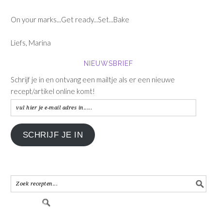
On your marks...Get ready...Set...Bake
Liefs, Marina
NIEUWSBRIEF
Schrijf je in en ontvang een mailtje als er een nieuwe
recept/artikel online komt!
vul
hier
je
SCHRIJF JE IN
e-
mail
adres
in.....