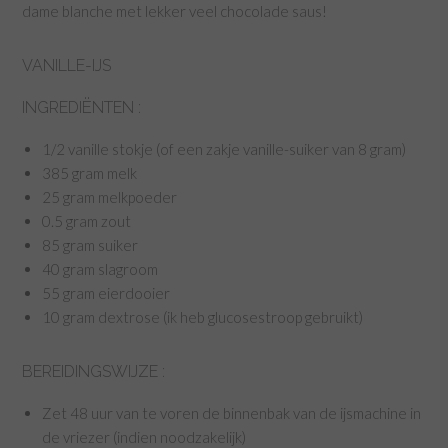
dame blanche met lekker veel chocolade saus!
VANILLE-IJS
INGREDIËNTEN :
1/2 vanille stokje (of een zakje vanille-suiker van 8 gram)
385 gram melk
25 gram melkpoeder
0.5 gram zout
85 gram suiker
40 gram slagroom
55 gram eierdooier
10 gram dextrose (ik heb glucosestroop gebruikt)
BEREIDINGSWIJZE :
Zet 48 uur van te voren de binnenbak van de ijsmachine in
de vriezer (indien noodzakelijk)