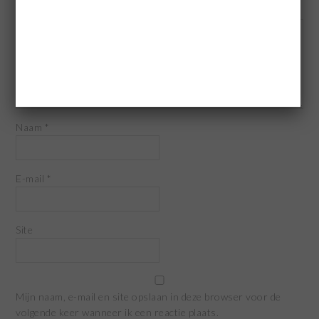
Reactie
*
Naam
*
E-mail
*
Site
Mijn naam, e-mail en site opslaan in deze browser voor de
volgende keer wanneer ik een reactie plaats.