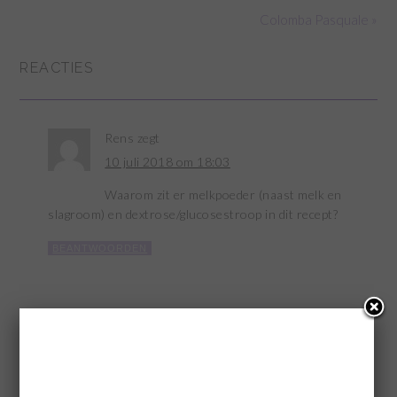
Colomba Pasquale »
REACTIES
Rens
zegt
10 juli 2018 om 18:03
Waarom zit er melkpoeder (naast melk en
slagroom) en dextrose/glucosestroop in dit recept?
BEANTWOORDEN
GEEF EEN REACTIE
Je e-mailadres wordt niet gepubliceerd.
Vereiste velden zijn
gemarkeerd met
*