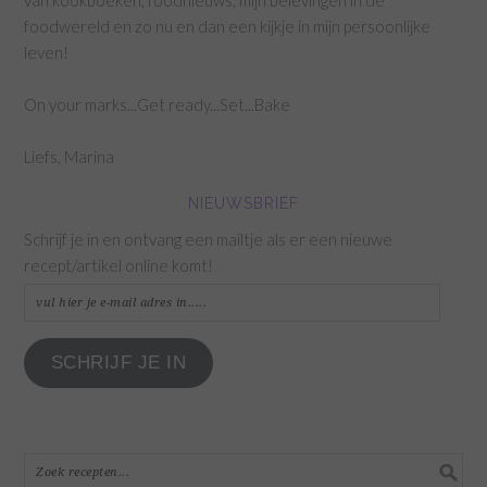
foodwereld en zo nu en dan een kijkje in mijn persoonlijke
leven!
On your marks...Get ready...Set...Bake
Liefs, Marina
NIEUWSBRIEF
Schrijf je in en ontvang een mailtje als er een nieuwe
recept/artikel online komt!
vul
hier
je
SCHRIJF JE IN
e-
mail
adres
in.....