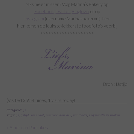
Niks meer missen? Volg Marina’s Bakery op
Facebook
,
Twitter
,
Bloglovin
of op
Instagram
(username Marinasbakerynl), hier
hier komen de leukste/lekkerste foodfoto’s voorbij
>>>>>>>>>>>>>>>>>>>>
Bron : IJstijd
(Visited 3.954 times, 1 visits today)
Categorie:
ijs
Tags:
ijs
,
ijstijd
,
kees raat
,
metropolitan deli
,
vanille-ijs
,
zelf vanille ijs maken
« American Pancakes