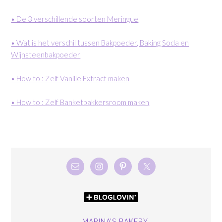
• De 3 verschillende soorten Meringue
• Wat is het verschil tussen Bakpoeder, Baking Soda en
Wijnsteenbakpoeder
• How to : Zelf Vanille Extract maken
• How to : Zelf Banketbakkersroom maken
MARINA’S BAKERY