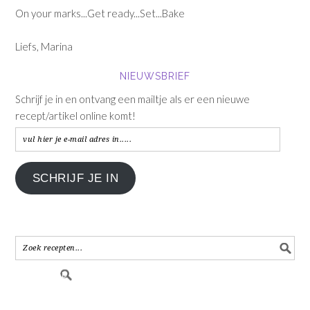
On your marks...Get ready...Set...Bake
Liefs, Marina
NIEUWSBRIEF
Schrijf je in en ontvang een mailtje als er een nieuwe
recept/artikel online komt!
vul
hier
je
SCHRIJF JE IN
e-
mail
adres
in.....