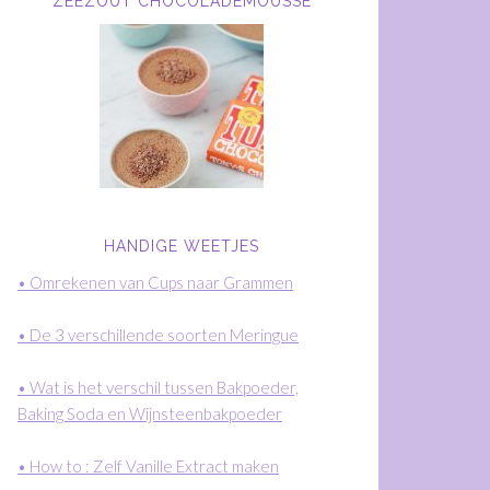
ZEEZOUT CHOCOLADEMOUSSE
HANDIGE WEETJES
• Omrekenen van Cups naar Grammen
• De 3 verschillende soorten Meringue
• Wat is het verschil tussen Bakpoeder,
Baking Soda en Wijnsteenbakpoeder
• How to : Zelf Vanille Extract maken