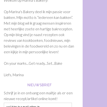
Welkom op Marina's Bakery!
Op Marina's Bakery deel ik mijn passie voor
bakken. Mijn motto is “iedereen kan bakken”.
Met mijn blog wil ik graag mensen inspireren
met heerlijke zoete en hartige bakrecepten.
Op mijn blog vind je naast recepten ook
reviews van kookboeken, foodnieuws, mijn
belevingen in de foodwereld en zo nu en dan
een kijkje in mijn persoonlijke leven!
On your marks...Get ready...Set...Bake
Liefs, Marina
NIEUWSBRIEF
Schrijf je in en ontvang een mailtje als er een
nieuwe recept/artikel online komt!
vul