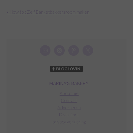
• How to : Zelf Banketbakkersroom maken
MARINA’S BAKERY
About me
Contact
Adverteren
Disclaimer
privacy verklaring