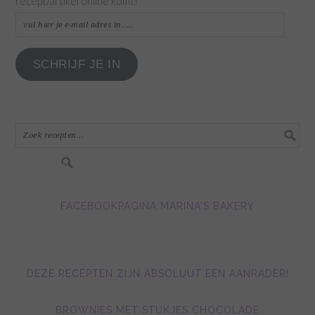
recept/artikel online komt!
vul
hier
je
SCHRIJF JE IN
e-
mail
adres
in.....
FACEBOOKPAGINA MARINA'S BAKERY
DEZE RECEPTEN ZIJN ABSOLUUT EEN AANRADER!
BROWNIES MET STUKJES CHOCOLADE