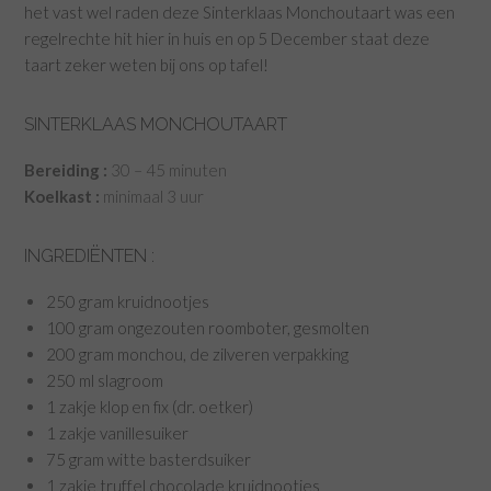
het vast wel raden deze Sinterklaas Monchoutaart was een
regelrechte hit hier in huis en op 5 December staat deze
taart zeker weten bij ons op tafel!
SINTERKLAAS MONCHOUTAART
Bereiding :
30 – 45 minuten
Koelkast :
minimaal 3 uur
INGREDIËNTEN :
250 gram kruidnootjes
100 gram ongezouten roomboter, gesmolten
200 gram monchou, de zilveren verpakking
250 ml slagroom
1 zakje klop en fix (dr. oetker)
1 zakje vanillesuiker
75 gram witte basterdsuiker
1 zakje truffel chocolade kruidnootjes