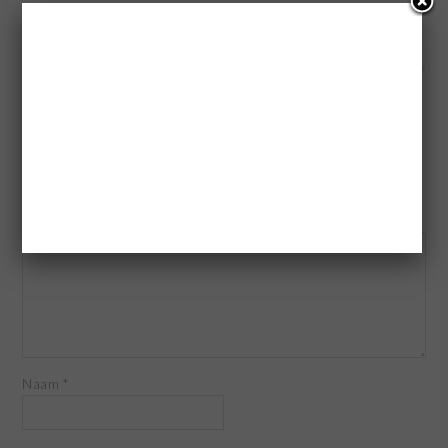
« Review Strooigoed
Kruidnootjes Cake »
GEEF EEN REACTIE
Je e-mailadres wordt niet gepubliceerd.
Vereiste velden zijn
gemarkeerd met
*
Reactie
*
Naam
*