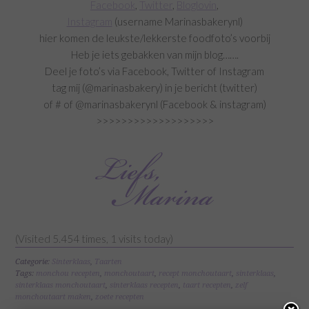
Facebook
,
Twitter
,
Bloglovin
,
Instagram
(username Marinasbakerynl)
hier komen de leukste/lekkerste foodfoto’s voorbij
Heb je iets gebakken van mijn blog…….
Deel je foto’s via Facebook, Twitter of Instagram
tag mij (@marinasbakery) in je bericht (twitter)
of # of @marinasbakerynl (Facebook & instagram)
>>>>>>>>>>>>>>>>>>>
(Visited 5.454 times, 1 visits today)
Categorie:
Sinterklaas
,
Taarten
Tags:
monchou recepten
,
monchoutaart
,
recept monchoutaart
,
sinterklaas
,
sinterklaas monchoutaart
,
sinterklaas recepten
,
taart recepten
,
zelf
monchoutaart maken
,
zoete recepten