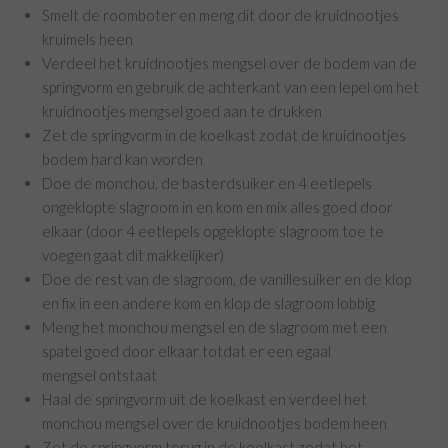
Smelt de roomboter en meng dit door de kruidnootjes
kruimels heen
Verdeel het kruidnootjes mengsel over de bodem van de
springvorm en gebruik de achterkant van een lepel om het
kruidnootjes mengsel goed aan te drukken
Zet de springvorm in de koelkast zodat de kruidnootjes
bodem hard kan worden
Doe de monchou, de basterdsuiker en 4 eetlepels
ongeklopte slagroom in en kom en mix alles goed door
elkaar (door 4 eetlepels opgeklopte slagroom toe te
voegen gaat dit makkelijker)
Doe de rest van de slagroom, de vanillesuiker en de klop
en fix in een andere kom en klop de slagroom lobbig
Meng het monchou mengsel en de slagroom met een
spatel goed door elkaar totdat er een egaal
mengsel ontstaat
Haal de springvorm uit de koelkast en verdeel het
monchou mengsel over de kruidnootjes bodem heen
Zet de springvorm terug in de koelkast zodat het