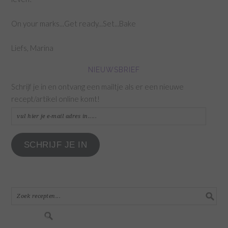
On your marks...Get ready...Set...Bake
Liefs, Marina
NIEUWSBRIEF
Schrijf je in en ontvang een mailtje als er een nieuwe
recept/artikel online komt!
vul
hier
je
SCHRIJF JE IN
e-
mail
adres
in.....