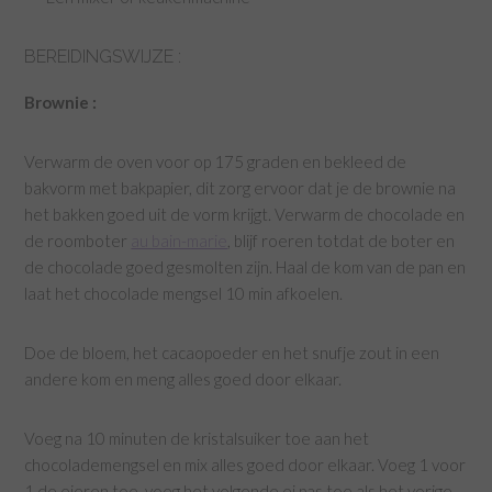
BEREIDINGSWIJZE :
Brownie :
Verwarm de oven voor op 175 graden en bekleed de
bakvorm met bakpapier, dit zorg ervoor dat je de brownie na
het bakken goed uit de vorm krijgt. Verwarm de chocolade en
de roomboter
au bain-marie
, blijf roeren totdat de boter en
de chocolade goed gesmolten zijn. Haal de kom van de pan en
laat het chocolade mengsel 10 min afkoelen.
Doe de bloem, het cacaopoeder en het snufje zout in een
andere kom en meng alles goed door elkaar.
Voeg na 10 minuten de kristalsuiker toe aan het
chocolademengsel en mix alles goed door elkaar. Voeg 1 voor
1 de eieren toe, voeg het volgende ei pas toe als het vorige