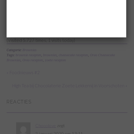
(Visited 5.727 times, 1 visits today)
Categorie:
Brownies
Tags:
brownie recepten
,
brownies
,
cheesecake recepten
,
Oreo Cheesecake
Brownies
,
Oreo recepten
,
zoete recepten
« Foodnieuws #2
High Tea bij Chocolaterie Zoete Lekkernij in Voorschoten »
REACTIES
Chocolove
zegt
2 januari 2020 om 13:11