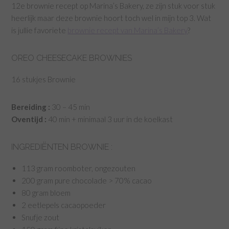
12e brownie recept op Marina’s Bakery, ze zijn stuk voor stuk
heerlijk maar deze brownie hoort toch wel in mijn top 3. Wat
is jullie favoriete
brownie recept van Marina’s Bakery
?
OREO CHEESECAKE BROWNIES
16 stukjes Brownie
Bereiding :
30 – 45 min
Oventijd :
40 min + minimaal 3 uur in de koelkast
INGREDIËNTEN BROWNIE :
113 gram roomboter, ongezouten
200 gram pure chocolade > 70% cacao
80 gram bloem
2 eetlepels cacaopoeder
Snufje zout