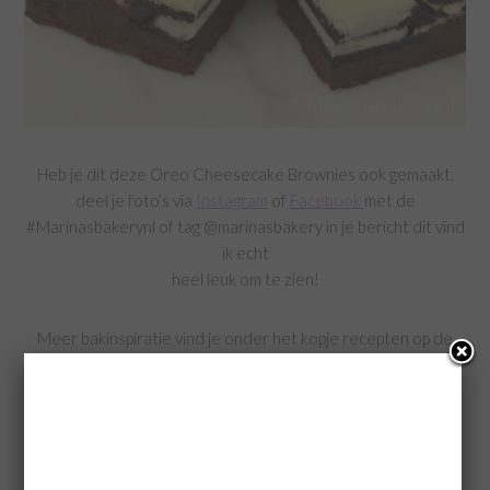
Heb je dit deze Oreo Cheesecake Brownies ook gemaakt,
deel je foto’s via
Instagram
of
Facebook
met de
#Marinasbakerynl of tag @marinasbakery in je bericht dit vind
ik echt
heel leuk om te zien!
Meer bakinspiratie vind je onder het kopje recepten op de
homepage!
Voor een kijkje achter de schermen volg Marina’s Bakery
op
Instagram