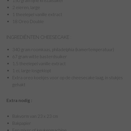
150 gram fijne kristalsuiker
2 eieren, large
1 theelepel vanille extract
18 Oreo Double
INGREDIËNTEN CHEESECAKE :
340 gram roomkaas, philadelphia (kamertemperatuur)
67 gram witte basterdsuiker
1.5 theelepel vanille extract
1 ei, large losgeklopt
Extra oreo koekjes voor op de cheesecake laag, in stukjes
gehakt
Extra nodig :
Bakvorm van 23 x 23 cm
Bakpapier
Een mixer of keukenmachine