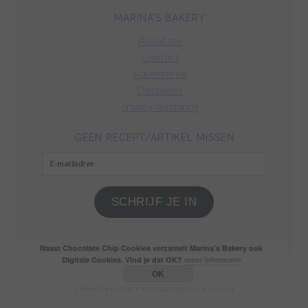
MARINA’S BAKERY
About me
Contact
Adverteren
Disclaimer
privacy verklaring
GEEN RECEPT/ARTIKEL MISSEN
E-
mailadres
SCHRIJF JE IN
Naast Chocolate Chip Cookies verzamelt Marina's Bakery ook
Digitale Cookies. Vind je dat OK?
meer informatie
OK
COPYRIGHT © 2026 ·
FOODIE PRO THEME
ON
GENESIS
FRAMEWORK
·
WORDPRESS
·
LOG IN