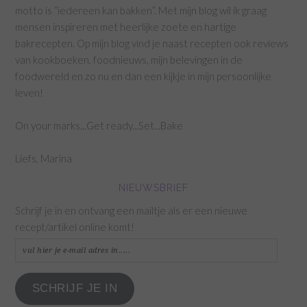
motto is “iedereen kan bakken”. Met mijn blog wil ik graag
mensen inspireren met heerlijke zoete en hartige
bakrecepten. Op mijn blog vind je naast recepten ook reviews
van kookboeken, foodnieuws, mijn belevingen in de
foodwereld en zo nu en dan een kijkje in mijn persoonlijke
leven!
On your marks...Get ready...Set...Bake
Liefs, Marina
NIEUWSBRIEF
Schrijf je in en ontvang een mailtje als er een nieuwe
recept/artikel online komt!
vul
hier
je
SCHRIJF JE IN
e-