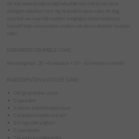
de tuin waarop mijn vraag natuurlijk was heb je een paar
stengels rabarber voor mij. Ik maakte deze cake de dag
voordat we naar mijn ouders toegingen zodat iedereen
inclusief mijn oom konden smullen van deze rabarber crumble
cake!
RABARBER CRUMBLE CAKE
Bereidingstijd : 30 -45 minuten + 55 – 60 minuten oventijd
INGREDIËNTEN VOOR DE CAKE :
140 gram boter, zacht
1 cup suiker
2 eieren, kamertemperatuur
1 teaspoon vanille extract
3/4 cup volle yoghurt
2 cups bloem
3 teaspoons bakpoeder