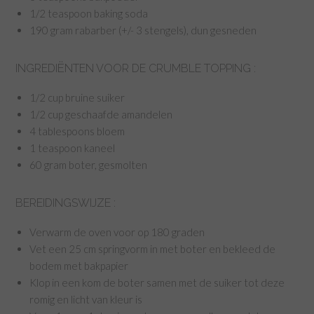
1/2 teaspoon baking soda
190 gram rabarber (+/- 3 stengels), dun gesneden
INGREDIËNTEN VOOR DE CRUMBLE TOPPING :
1/2 cup bruine suiker
1/2 cup geschaafde amandelen
4 tablespoons bloem
1 teaspoon kaneel
60 gram boter, gesmolten
BEREIDINGSWIJZE :
Verwarm de oven voor op 180 graden
Vet een 25 cm springvorm in met boter en bekleed de
bodem met bakpapier
Klop in een kom de boter samen met de suiker tot deze
romig en licht van kleur is