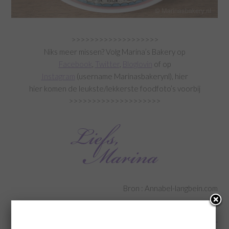
>>>>>>>>>>>>>>>>>>>
Niks meer missen? Volg Marina’s Bakery op
Facebook
,
Twitter
,
Bloglovin
of op
Instagram
(username Marinasbakerynl), hier
hier komen de leukste/lekkerste foodfoto’s voorbij
>>>>>>>>>>>>>>>>>>>>
Bron : Annabel-langbein.com
(Visited 5.055 times, 1 visits today)