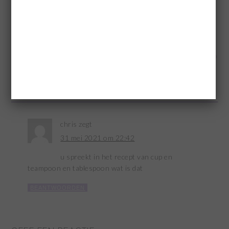
Categorie:
Cakes en Tulbanden
Tags:
annabel langbein
,
rabarber cake
,
rabarber crumble cake
« Rabarber Crumble
Italiaanse Meringue »
REACTIES
chris
zegt
31 mei 2021 om 22:42
u spreekt in het recept van cup en
teampoon en tablespoon wat is dat
BEANTWOORDEN