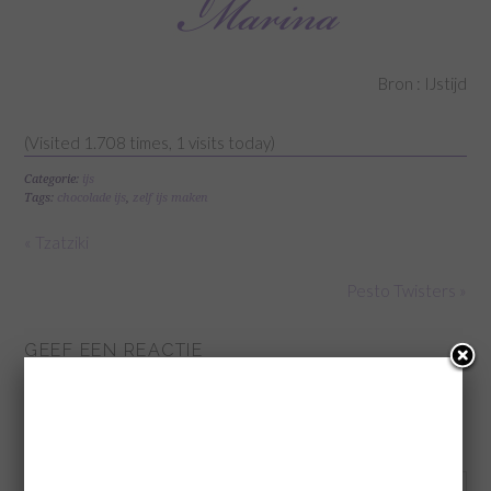
Bron : IJstijd
(Visited 1.708 times, 1 visits today)
Categorie:
ijs
Tags:
chocolade ijs
,
zelf ijs maken
« Tzatziki
Pesto Twisters »
GEEF EEN REACTIE
Je e-mailadres wordt niet gepubliceerd.
Vereiste velden zijn
gemarkeerd met
*
Reactie
*