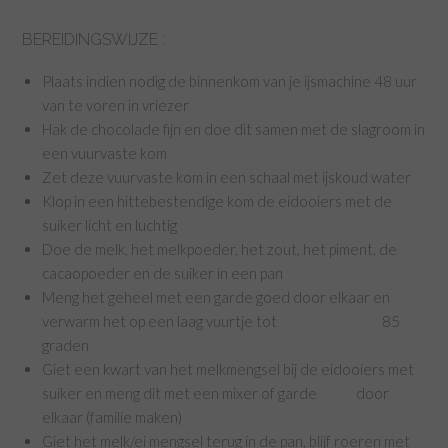
BEREIDINGSWIJZE :
Plaats indien nodig de binnenkom van je ijsmachine 48 uur
van te voren in vriezer
Hak de chocolade fijn en doe dit samen met de slagroom in
een vuurvaste kom
Zet deze vuurvaste kom in een schaal met ijskoud water
Klop in een hittebestendige kom de eidooiers met de
suiker licht en luchtig
Doe de melk, het melkpoeder, het zout, het piment, de
cacaopoeder en de suiker in een pan
Meng het geheel met een garde goed door elkaar en
verwarm het op een laag vuurtje tot 85
graden
Giet een kwart van het melkmengsel bij de eidooiers met
suiker en meng dit met een mixer of garde door
elkaar (familie maken)
Giet het melk/ei mengsel terug in de pan, blijf roeren met