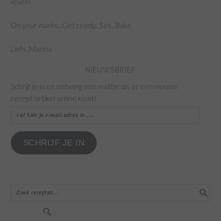
leven!
On your marks...Get ready...Set...Bake
Liefs, Marina
NIEUWSBRIEF
Schrijf je in en ontvang een mailtje als er een nieuwe
recept/artikel online komt!
vul
hier
je
SCHRIJF JE IN
e-
mail
adres
in.....