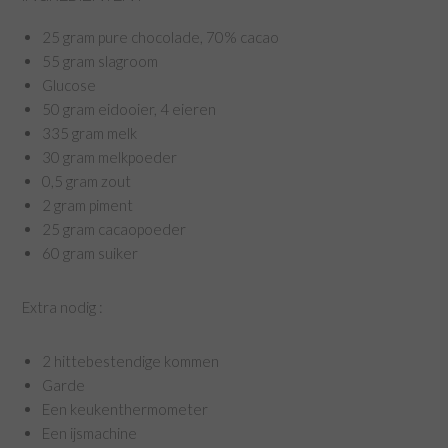
25 gram pure chocolade, 70% cacao
55 gram slagroom
Glucose
50 gram eidooier, 4 eieren
335 gram melk
30 gram melkpoeder
0,5 gram zout
2 gram piment
25 gram cacaopoeder
60 gram suiker
Extra nodig :
2 hittebestendige kommen
Garde
Een keukenthermometer
Een ijsmachine