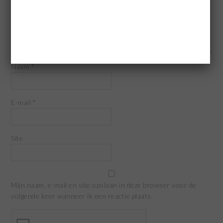
Naam
*
E-mail
*
Site
Mijn naam, e-mail en site opslaan in deze browser voor de
volgende keer wanneer ik een reactie plaats.