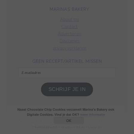
MARINA’S BAKERY
About me
Contact
Adverteren
Disclaimer
privacy verklaring
GEEN RECEPT/ARTIKEL MISSEN
E-
mailadres
SCHRIJF JE IN
Naast Chocolate Chip Cookies verzamelt Marina's Bakery ook
Digitale Cookies. Vind je dat OK?
meer informatie
OK
COPYRIGHT © 2026 ·
FOODIE PRO THEME
ON
GENESIS
FRAMEWORK
·
WORDPRESS
·
LOG IN