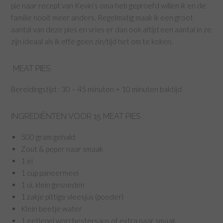
pie naar recept van Kevin’s oma heb geproefd willen ik en de
familie nooit meer anders. Regelmatig maak ik een groot
aantal van deze pies en vries er dan ook altijd een aantal in ze
zijn ideaal als ik effe geen zin/tijd het om te koken.
MEAT PIES
Bereidingstijd : 30 – 45 minuten + 10 minuten baktijd
INGREDIËNTEN VOOR 15 MEAT PIES :
500 gram gehakt
Zout & peper naar smaak
1 ei
1 cup paneermeel
1 ui, klein gesneden
1 zakje pittige vleesjus (poeder)
Klein beetje water
1 eetlepel worchestersaus of extra naar smaak