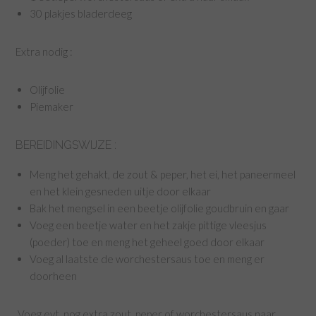
30 plakjes bladerdeeg
Extra nodig :
Olijfolie
Piemaker
BEREIDINGSWIJZE :
Meng het gehakt, de zout & peper, het ei, het paneermeel
en het klein gesneden uitje door elkaar
Bak het mengsel in een beetje olijfolie goudbruin en gaar
Voeg een beetje water en het zakje pittige vleesjus
(poeder) toe en meng het geheel goed door elkaar
Voeg al laatste de worchestersaus toe en meng er
doorheen
Voeg evt. nog extra zout, peper of worchestersaus naar