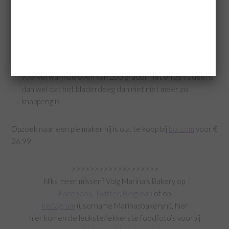
etenstijd zet ze dan op een bakplaat in het midden van
een voorverwarmde oven van 80 graden
Meat pies kunnen goed ingevroren worden
Het opwarmen van pies gaat het beste in de meat pie
maker zelf ze blijven dan ook na het opwarmen lekker
knapperig. Het opwarmen van de pies kan ook in een
voorverwarmde oven van 200 graden het enige nadeel is
dan wel dat het bladerdeeg dan niet niet meer zo
knapperig is
Opzoek naar een pie maker hij is o.a. te koop bij
bol.com
voor €
26.99
>>>>>>>>>>>>>>>>>>>
Niks meer missen? Volg Marina’s Bakery op
Facebook
,
Twitter
,
Bloglovin
of op
Instagram
(username Marinasbakerynl), hier
hier komen de leukste/lekkerste foodfoto’s voorbij