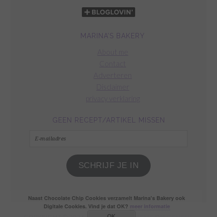
MARINA’S BAKERY
About me
Contact
Adverteren
Disclaimer
privacy verklaring
GEEN RECEPT/ARTIKEL MISSEN
E-
mailadres
SCHRIJF JE IN
Naast Chocolate Chip Cookies verzamelt Marina's Bakery ook
Digitale Cookies. Vind je dat OK?
meer informatie
OK
COPYRIGHT © 2026 ·
FOODIE PRO THEME
ON
GENESIS