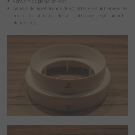
Verwarm de piemaker voor
Gebruik de bijbehorende deeg cutter en druk hiermee de
bodems(rechts) en de deksels (links) voor de pies uit het
bladerdeeg