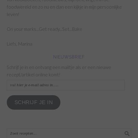
foodwereld en zo nu en dan een kijkje in mijn persoonlijke
leven!
On your marks...Get ready...Set...Bake
Liefs, Marina
NIEUWSBRIEF
Schrijf je in en ontvang een mailtje als er een nieuwe
recept/artikel online komt!
vul
hier
je
SCHRIJF JE IN
e-
mail
adres
in.....