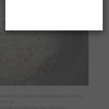
eken vormt, de eiwitten zijn stijf genoeg als je de kom
ruit valt
en verlaag de temperatuur naar 100 graden