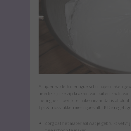
Al tijden wilde ik meringue schuimpjes maken gewo
heerlijk zijn, ze zijn krokant van buiten, zacht 
meringues moeilijk te maken maar dat is aboluut
tips & tricks lukken meringues altijd! De regel : g
Zorg dat het materiaal wat je gebruikt vetvrij
mee schoon te maken