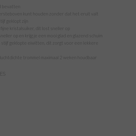
l bevatten
ndersteboven kunt houden zonder dat het eruit valt
jf geklopt zijn
ne kristalsuiker, dit lost sneller op
neller op en krijg je een mooi glad en glazend schuim
stijf geklopte eiwitten, dit zorgt voor een lekkere
en luchtdichte trommel maximaal 2 weken houdbaar
ES