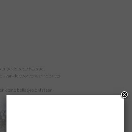
pier bekleedde bakplaat
idden van de voorverwarmde oven
er kleine belletjes ontstaan