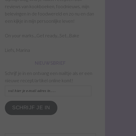
reviews van kookboeken, foodnieuws, mijn
belevingen in de foodwereld en zo nu en dan
een kijkje in mijn persoonlijke leven!
On your marks...Get ready...Set...Bake
Liefs, Marina
NIEUWSBRIEF
Schrijf je in en ontvang een mailtje als er een
nieuwe recept/artikel online komt!
vul
hier
je
SCHRIJF JE IN
e-
mail
adres
in.....