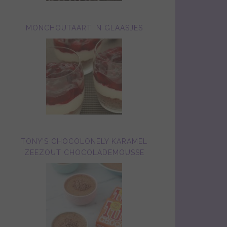
MONCHOUTAART IN GLAASJES
TONY’S CHOCOLONELY KARAMEL
ZEEZOUT CHOCOLADEMOUSSE