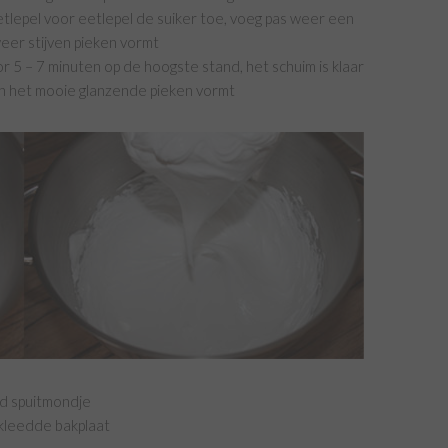
tlepel voor eetlepel de suiker toe, voeg pas weer een
weer stijven pieken vormt
or 5 – 7 minuten op de hoogste stand, het schuim is klaar
en het mooie glanzende pieken vormt
nd spuitmondje
kleedde bakplaat