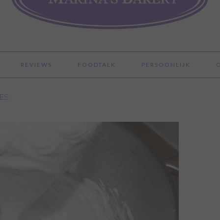
REVIEWS
FOODTALK
PERSOONLIJK
ES