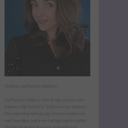
Welkom op Marina's Bakery!
Op Marina's Bakery deel ik mijn passie voor
bakken. Mijn motto is “iedereen kan bakken”.
Met mijn blog wil ik graag mensen inspireren
met heerlijke zoete en hartige bakrecepten.
Op mijn blog vind je naast recepten ook