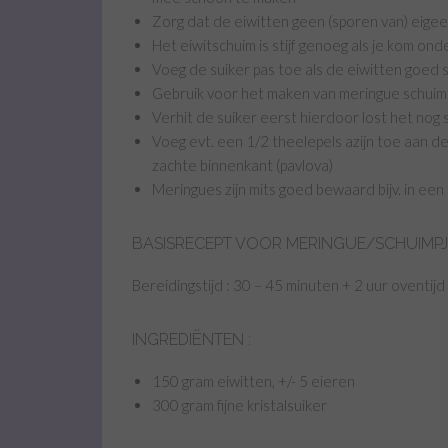
Zorg dat de eiwitten geen (sporen van) eigee
Het eiwitschuim is stijf genoeg als je kom o
Voeg de suiker pas toe als de eiwitten goed sti
Gebruik voor het maken van meringue schuim fij
Verhit de suiker eerst hierdoor lost het nog s
Voeg evt. een 1/2 theelepels azijn toe aan de 
zachte binnenkant (pavlova)
Meringues zijn mits goed bewaard bijv. in e
BASISRECEPT VOOR MERINGUE/SCHUIMPJ
Bereidingstijd : 30 – 45 minuten + 2 uur oventijd
INGREDIËNTEN :
150 gram eiwitten, +/- 5 eieren
300 gram fijne kristalsuiker