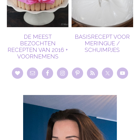
DE MEEST
BASISRECEPT VOOR
BEZOCHTEN
MERINGUE /
RECEPTEN VAN 2016 +
SCHUIMPJES
VOORNEMENS