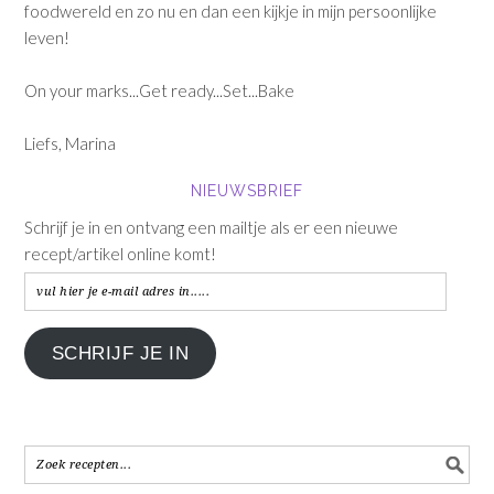
foodwereld en zo nu en dan een kijkje in mijn persoonlijke
leven!
On your marks...Get ready...Set...Bake
Liefs, Marina
NIEUWSBRIEF
Schrijf je in en ontvang een mailtje als er een nieuwe
recept/artikel online komt!
vul
hier
je
SCHRIJF JE IN
e-
mail
adres
in.....