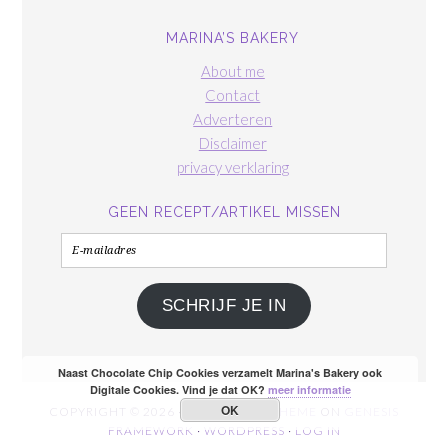
MARINA’S BAKERY
About me
Contact
Adverteren
Disclaimer
privacy verklaring
GEEN RECEPT/ARTIKEL MISSEN
E-
mailadres
SCHRIJF JE IN
Naast Chocolate Chip Cookies verzamelt Marina's Bakery ook
Digitale Cookies. Vind je dat OK?
meer informatie
OK
COPYRIGHT © 2026 ·
FOODIE PRO THEME
ON
GENESIS
FRAMEWORK
·
WORDPRESS
·
LOG IN