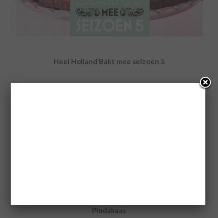
Heel Holland Bakt mee seizoen 5
Auteur: Heel Holland Bakt
Prijs: €24,99
Verschijningsdatum: 29 augustus 2017
Menno’s super heroes kookboek
Auteur: Menno de Koning
Prijs: €24,99
Verschijningsdatum: 9 mei 2017
Pindakaas