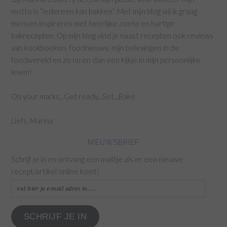
motto is “iedereen kan bakken”. Met mijn blog wil ik graag
mensen inspireren met heerlijke zoete en hartige
bakrecepten. Op mijn blog vind je naast recepten ook reviews
van kookboeken, foodnieuws, mijn belevingen in de
foodwereld en zo nu en dan een kijkje in mijn persoonlijke
leven!
On your marks...Get ready...Set...Bake
Liefs, Marina
NIEUWSBRIEF
Schrijf je in en ontvang een mailtje als er een nieuwe
recept/artikel online komt!
vul
hier
je
SCHRIJF JE IN
e-