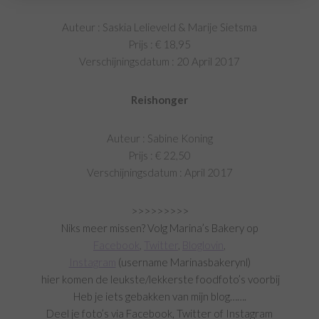
Auteur : Saskia Lelieveld & Marije Sietsma
Prijs : € 18,95
Verschijningsdatum : 20 April 2017
Reishonger
Auteur : Sabine Koning
Prijs : € 22,50
Verschijningsdatum : April 2017
>>>>>>>>>
Niks meer missen? Volg Marina’s Bakery op
Facebook
,
Twitter
,
Bloglovin
,
Instagram
(username Marinasbakerynl)
hier
komen de leukste/lekkerste foodfoto’s voorbij
Heb je iets gebakken van mijn blog…….
Deel je foto’s via Facebook, Twitter of Instagram