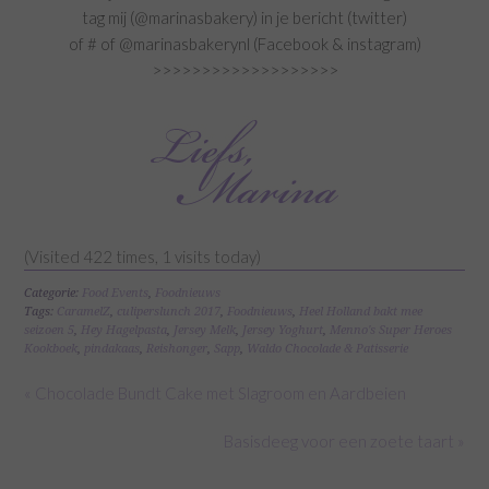
tag mij (@marinasbakery) in je bericht (twitter)
of # of @marinasbakerynl (Facebook & instagram)
>>>>>>>>>>>>>>>>>>>
(Visited 422 times, 1 visits today)
Categorie:
Food Events
,
Foodnieuws
Tags:
CaramelZ
,
culiperslunch 2017
,
Foodnieuws
,
Heel Holland bakt mee
seizoen 5
,
Hey Hagelpasta
,
Jersey Melk
,
Jersey Yoghurt
,
Menno's Super Heroes
Kookboek
,
pindakaas
,
Reishonger
,
Sapp
,
Waldo Chocolade & Patisserie
« Chocolade Bundt Cake met Slagroom en Aardbeien
Basisdeeg voor een zoete taart »