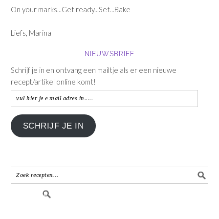
On your marks...Get ready...Set...Bake
Liefs, Marina
NIEUWSBRIEF
Schrijf je in en ontvang een mailtje als er een nieuwe
recept/artikel online komt!
vul
hier
je
SCHRIJF JE IN
e-
mail
adres
in.....