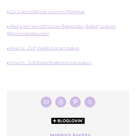
• De 3 verschillende soorten Meringue
• Wat is het verschil tussen Bakpoeder, Baking Soda en
Wijnsteenbakpoeder
• How to : Zelf Vanille Extract maken
• How to : Zelf Banketbakkersroom maken
MARINA’S BAKERY