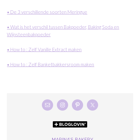
• De 3 verschillende soorten Meringue
• Wat is het verschil tussen Bakpoeder, Baking Soda en
Wijnsteenbakpoeder
• How to : Zelf Vanille Extract maken
• How to : Zelf Banketbakkersroom maken
MARINA’S BAKERY