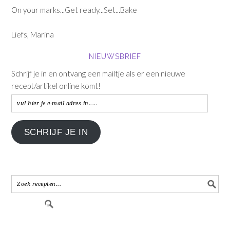
On your marks...Get ready...Set...Bake
Liefs, Marina
NIEUWSBRIEF
Schrijf je in en ontvang een mailtje als er een nieuwe
recept/artikel online komt!
vul
hier
je
SCHRIJF JE IN
e-
mail
adres
in.....