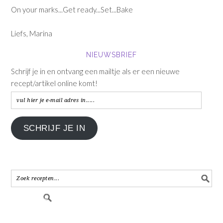
On your marks...Get ready...Set...Bake
Liefs, Marina
NIEUWSBRIEF
Schrijf je in en ontvang een mailtje als er een nieuwe
recept/artikel online komt!
vul
hier
je
SCHRIJF JE IN
e-
mail
adres
in.....