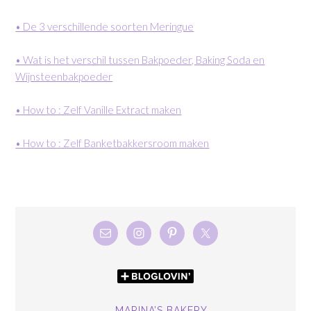
• De 3 verschillende soorten Meringue
• Wat is het verschil tussen Bakpoeder, Baking Soda en
Wijnsteenbakpoeder
• How to : Zelf Vanille Extract maken
• How to : Zelf Banketbakkersroom maken
MARINA’S BAKERY