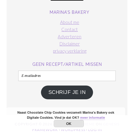
MARINA’S BAKERY
About me
Contact
Adverteren
Disclaimer
privacy verklaring
GEEN RECEPT/ARTIKEL MISSEN
E-
mailadres
SCHRIJF JE IN
Naast Chocolate Chip Cookies verzamelt Marina's Bakery ook
Digitale Cookies. Vind je dat OK?
meer informatie
OK
COPYRIGHT © 2026 ·
FOODIE PRO THEME
ON
GENESIS
FRAMEWORK
·
WORDPRESS
·
LOG IN