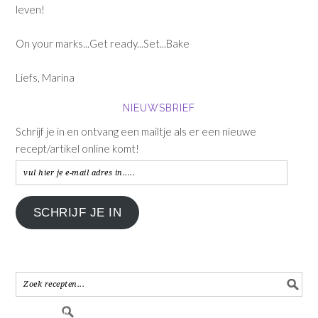
leven!
On your marks...Get ready...Set...Bake
Liefs, Marina
NIEUWSBRIEF
Schrijf je in en ontvang een mailtje als er een nieuwe
recept/artikel online komt!
vul
hier
je
SCHRIJF JE IN
e-
mail
adres
in.....