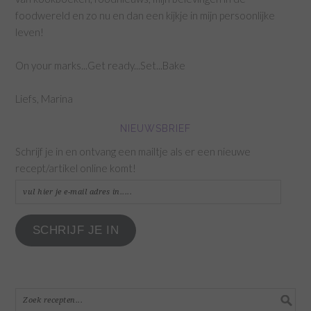
foodwereld en zo nu en dan een kijkje in mijn persoonlijke
leven!
On your marks...Get ready...Set...Bake
Liefs, Marina
NIEUWSBRIEF
Schrijf je in en ontvang een mailtje als er een nieuwe
recept/artikel online komt!
vul
hier
je
SCHRIJF JE IN
e-
mail
adres
in.....