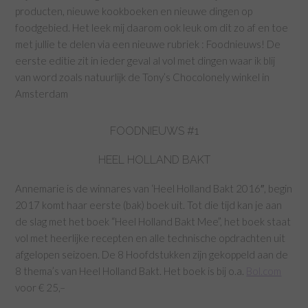
producten, nieuwe kookboeken en nieuwe dingen op
foodgebied. Het leek mij daarom ook leuk om dit zo af en toe
met jullie te delen via een nieuwe rubriek : Foodnieuws! De
eerste editie zit in ieder geval al vol met dingen waar ik blij
van word zoals natuurlijk de Tony’s Chocolonely winkel in
Amsterdam
FOODNIEUWS #1
HEEL HOLLAND BAKT
Annemarie is de winnares van ‘Heel Holland Bakt 2016″, begin
2017 komt haar eerste (bak) boek uit. Tot die tijd kan je aan
de slag met het boek “Heel Holland Bakt Mee”, het boek staat
vol met heerlijke recepten en alle technische opdrachten uit
afgelopen seizoen. De 8 Hoofdstukken zijn gekoppeld aan de
8 thema’s van Heel Holland Bakt. Het boek is bij o.a.
Bol.com
voor € 25,–