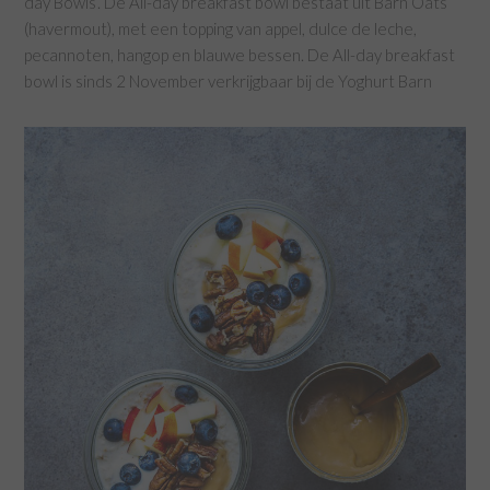
day Bowls’. De All-day breakfast bowl bestaat uit Barn Oats
(havermout), met een topping van appel, dulce de leche,
pecannoten, hangop en blauwe bessen. De All-day breakfast
bowl is sinds 2 November verkrijgbaar bij de Yoghurt Barn