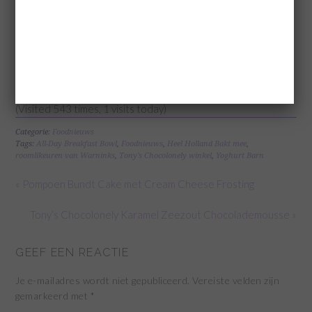
(Visited 543 times, 1 visits today)
Categorie:
Foodnieuws
Tags:
All-Day Breakfast Bowl
,
Foodnieuws
,
Heel Holland Bakt mee
,
roomlikeuren van Warninks
,
Tony's Chocolonely winkel
,
Yoghurt Barn
« Pompoen Bundt Cake met Cream Cheese Frosting
Tony’s Chocolonely Karamel Zeezout Chocolademousse »
GEEF EEN REACTIE
Je e-mailadres wordt niet gepubliceerd.
Vereiste velden zijn
gemarkeerd met
*