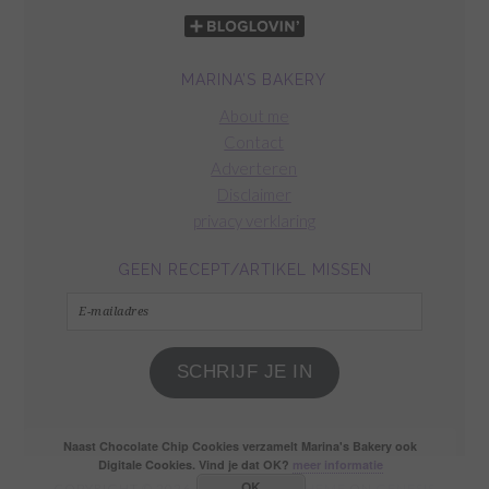
MARINA’S BAKERY
About me
Contact
Adverteren
Disclaimer
privacy verklaring
GEEN RECEPT/ARTIKEL MISSEN
E-
mailadres
SCHRIJF JE IN
Naast Chocolate Chip Cookies verzamelt Marina's Bakery ook
Digitale Cookies. Vind je dat OK?
meer informatie
OK
COPYRIGHT © 2026 ·
FOODIE PRO THEME
ON
GENESIS