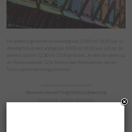
De winkel is geopend op maandag van 13.00 tot 18.00 uur en
dinsdag tot en met vrijdag van 10.00 en 18.00 uur. Let op: de
winkel is tussen 12.30 en 13.00 gesloten. Je vind de winkel op
de Polonceaukade 12 in Amsterdam (het kantoor van de
Tony’s op het Westergasterrein)
>>>>>>>>>>>>>>>>>>>
Niks meer missen? Volg Marina’s Bakery op
Facebook
,
Twitter
,
Bloglovin
,
Instagram
(username Marinasbakerynl)
of op Snap Chat (username Marinasbakery) hier
hier komen de leukste/lekkerste foodfoto’s voorbij
>>>>>>>>>>>>>>>>>>>>