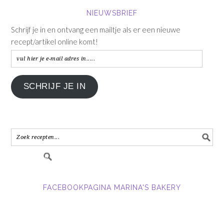
NIEUWSBRIEF
Schrijf je in en ontvang een mailtje als er een nieuwe
recept/artikel online komt!
vul
hier
je
SCHRIJF JE IN
e-
mail
adres
in.....
FACEBOOKPAGINA MARINA'S BAKERY