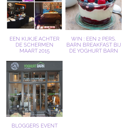
EEN KIJKJE ACHTER
WIN : EEN 2 PERS.
DE SCHERMEN
BARN BREAKFAST BIJ
MAART 2015
DE YOGHURT BARN
BLOGGERS EVENT