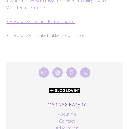
• Wat is het verschil tussen Bakpoeder, Baking Soda en
Wijnsteenbakpoeder
• How to : Zelf Vanille Extract maken
• How to : Zelf Banketbakkersroom maken
MARINA’S BAKERY
About me
Contact
Adverteren