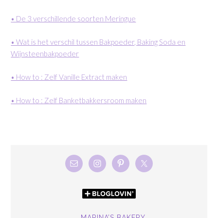
• De 3 verschillende soorten Meringue
• Wat is het verschil tussen Bakpoeder, Baking Soda en
Wijnsteenbakpoeder
• How to : Zelf Vanille Extract maken
• How to : Zelf Banketbakkersroom maken
MARINA’S BAKERY