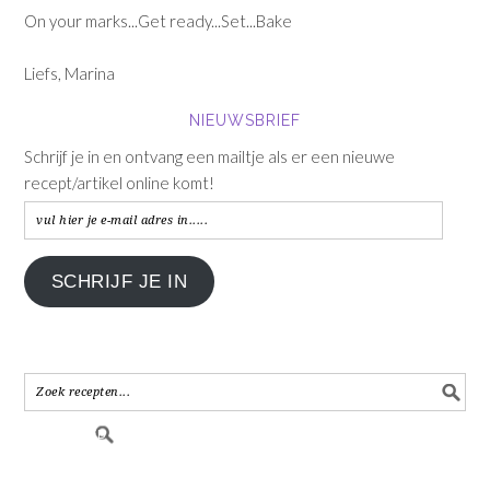
On your marks...Get ready...Set...Bake
Liefs, Marina
NIEUWSBRIEF
Schrijf je in en ontvang een mailtje als er een nieuwe
recept/artikel online komt!
vul
hier
je
SCHRIJF JE IN
e-
mail
adres
in.....