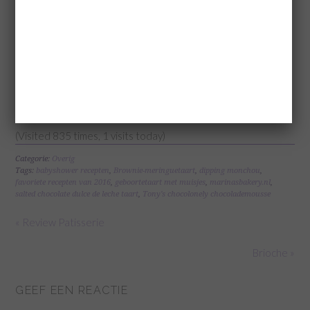
of # of @marinasbakerynl (Facebook & instagram)
>>>>>>>>>>>>>>>>>>>
(Visited 835 times, 1 visits today)
Categorie:
Overig
Tags:
babyshower recepten
,
Brownie-meringuetaart
,
dipping monchou
,
favoriete recepten van 2016
,
geboortetaart met muisjes
,
marinasbakery.nl
,
salted chocolate dulce de leche taart
,
Tony's chocolonely chocolademousse
« Review Patisserie
Brioche »
GEEF EEN REACTIE