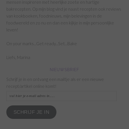
mensen inspireren met heerlijke zoete en hartige
bakrecepten. Op mijn blog vind je naast recepten ook reviews
van kookboeken, foodnieuws, mijn belevingen in de
foodwereld en zo nu en dan een kijkje in mijn persoonlijke
leven!
On your marks...Get ready...Set...Bake
Liefs, Marina
NIEUWSBRIEF
Schrijf je in en ontvang een mailtje als er een nieuwe
recept/artikel online komt!
vul
hier
je
SCHRIJF JE IN
e-
mail
adres