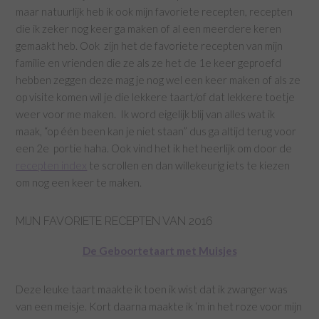
maar natuurlijk heb ik ook mijn favoriete recepten, recepten
die ik zeker nog keer ga maken of al een meerdere keren
gemaakt heb. Ook zijn het de favoriete recepten van mijn
familie en vrienden die ze als ze het de 1e keer geproefd
hebben zeggen deze mag je nog wel een keer maken of als ze
op visite komen wil je die lekkere taart/of dat lekkere toetje
weer voor me maken. Ik word eigelijk blij van alles wat ik
maak, “op één been kan je niet staan” dus ga altijd terug voor
een 2e portie haha. Ook vind het ik het heerlijk om door de
recepten index
te scrollen en dan willekeurig iets te kiezen
om nog een keer te maken.
MIJN FAVORIETE RECEPTEN VAN 2016
De Geboortetaart met Muisjes
Deze leuke taart maakte ik toen ik wist dat ik zwanger was
van een meisje. Kort daarna maakte ik ‘m in het roze voor mijn