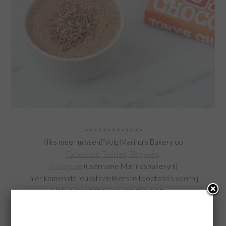
>>>>>>>>>>>>>
Niks meer missen? Volg Marina’s Bakery op
Facebook
,
Twitter
,
Bloglovin
,
Instagram
(username Marinasbakerynl)
hier
komen de leukste/lekkerste foodfoto’s voorbij
Heb je iets gebakken van mijn blog…….
Deel je foto’s via Facebook, Twitter of Instagram
tag mij (@marinasbakery) in je bericht (twitter)