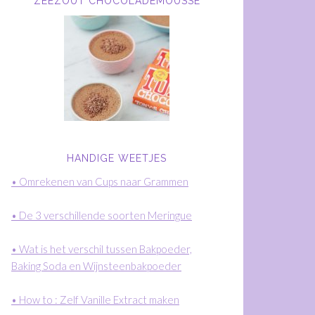
ZEEZOUT CHOCOLADEMOUSSE
HANDIGE WEETJES
• Omrekenen van Cups naar Grammen
• De 3 verschillende soorten Meringue
• Wat is het verschil tussen Bakpoeder,
Baking Soda en Wijnsteenbakpoeder
• How to : Zelf Vanille Extract maken