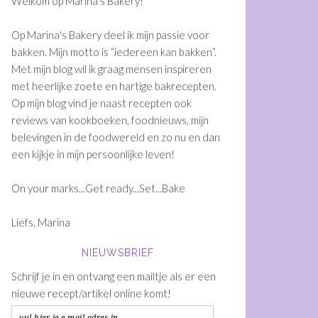
Welkom op Marina's Bakery!
Op Marina's Bakery deel ik mijn passie voor
bakken. Mijn motto is “iedereen kan bakken”.
Met mijn blog wil ik graag mensen inspireren
met heerlijke zoete en hartige bakrecepten.
Op mijn blog vind je naast recepten ook
reviews van kookboeken, foodnieuws, mijn
belevingen in de foodwereld en zo nu en dan
een kijkje in mijn persoonlijke leven!
On your marks...Get ready...Set...Bake
Liefs, Marina
NIEUWSBRIEF
Schrijf je in en ontvang een mailtje als er een
nieuwe recept/artikel online komt!
vul