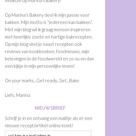
Welkom op Marina's Bakery!
Op Marina's Bakery deel ik mijn passie voor
bakken. Mijn motto is “iedereen kan bakken”.
Met mijn blog wil ik graag mensen inspireren
met heerlijke zoete en hartige bakrecepten.
Op mijn blog vind je naast recepten ook
reviews van kookboeken, foodnieuws, mijn
belevingen in de foodwereld en zo nu en dan
een kijkje in mijn persoonlijke leven!
On your marks...Get ready...Set...Bake
Liefs, Marina
NIEUWSBRIEF
Schrijf je in en ontvang een mailtje als er een
nieuwe recept/artikel online komt!
vul