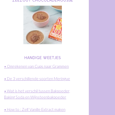
ZEEZOUT CHOCOLADEMOUSSE
HANDIGE WEETJES
• Omrekenen van Cups naar Grammen
• De 3 verschillende soorten Meringue
• Wat is het verschil tussen Bakpoeder,
Baking Soda en Wijnsteenbakpoeder
• How to : Zelf Vanille Extract maken