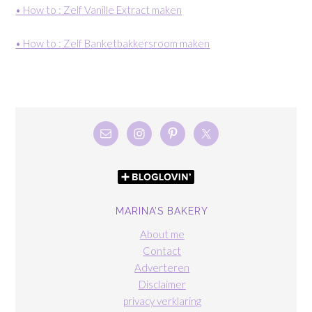
• How to : Zelf Vanille Extract maken
• How to : Zelf Banketbakkersroom maken
MARINA’S BAKERY
About me
Contact
Adverteren
Disclaimer
privacy verklaring