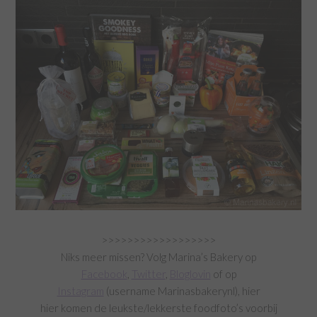
>>>>>>>>>>>>>>>>>>
Niks meer missen? Volg Marina’s Bakery op
Facebook
,
Twitter
,
Bloglovin
of op
Instagram
(username Marinasbakerynl), hier
hier komen de leukste/lekkerste foodfoto’s voorbij