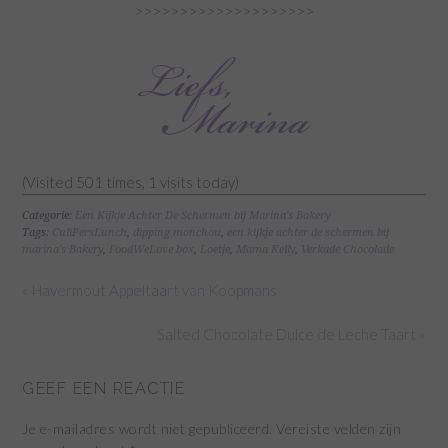
>>>>>>>>>>>>>>>>>>>>
(Visited 501 times, 1 visits today)
Categorie:
Een Kijkje Achter De Schermen bij Marina's Bakery
Tags:
CuliPersLunch
,
dipping monchou
,
een kijkje achter de schermen bij
marina's Bakery
,
FoodWeLove box
,
Loetje
,
Mama Kelly
,
Verkade Chocolade
« Havermout Appeltaart van Koopmans
Salted Chocolate Dulce de Leche Taart »
GEEF EEN REACTIE
Je e-mailadres wordt niet gepubliceerd.
Vereiste velden zijn