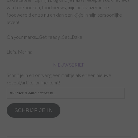
bakrecepten. Op mijn blog vind je naast recepten ook reviews
van kookboeken, foodnieuws, mijn belevingen in de
foodwereld en zo nu en dan een kijkje in mijn persoonlijke
leven!
On your marks...Get ready...Set...Bake
Liefs, Marina
NIEUWSBRIEF
Schrijf je in en ontvang een mailtje als er een nieuwe
recept/artikel online komt!
vul
hier
je
SCHRIJF JE IN
e-
mail
adres
in.....