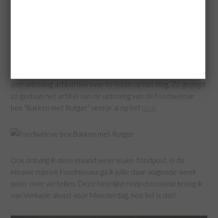
oranje tompoes maar met een oranje moorkop!
De FoodWelove Box stond deze maand in het teken van
bakken, via Facebook lieten jullie weten het leuk te vinden om
een unboxing artikel hierover te lezen op het blog. Zo gezegd
zo gedaan het artikel van de unboxing van de foodwelove
box “Bakken met Rutger” vind je al op het
blog
.
Ook ontving ik deze maand weer leuke foodpost, in de
nieuwe rubriek Foodnieuws ga ik jullie daar volgende week
meer over vertellen. Deze heerlijke reep chocolade kreeg ik
van Verkade alvast voor Moederdag, hoe lief is dat!