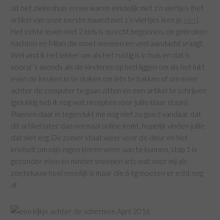
uit het ziekenhuis en we waren eindelijk met z’n viertjes (het
artikel van onze eerste maand met z’n viertjes lees je
hier
).
Het echte leven met 2 kids is nu echt begonnen, de gebroken
nachten en Milan die moet wennen en veel aandacht vraagt.
Wel vind ik het lekker om als het rustig is in huis en dat is
vooral ’s avonds als de kinderen op bed liggen om als het lukt
even de keuken in te duiken om iets te bakken of om even
achter de computer te gaan zitten en een artikel te schrijven
(gelukkig heb ik nog wat recepten voor jullie klaar staan).
Plannen daar in tegen lukt me nog niet zo goed vandaar dat
dit artikel later dan normaal online komt, hopelijk vinden jullie
dat niet erg. De zomer staat weer voor de deur en het
kriebelt om mijn eigen kleren weer aan te kunnen, stap 1 is
gezonder eten en minder snoepen iets wat voor mij als
zoetekauw heel moeilijk is maar die 6 kg moeten er echt nog
af.