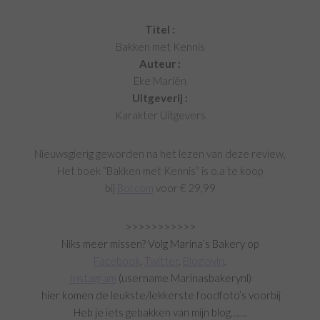
Titel :
Bakken met Kennis
Auteur :
Eke Mariën
Uitgeverij :
Karakter Uitgevers
Nieuwsgierig geworden na het lezen van deze review,
Het boek “Bakken met Kennis” is o.a te koop
bij
Bol.com
voor € 29,99
>>>>>>>>>>>
Niks meer missen? Volg Marina’s Bakery op
Facebook
,
Twitter
,
Bloglovin
,
Instagram
(username Marinasbakerynl)
hier
komen de leukste/lekkerste foodfoto’s voorbij
Heb je iets gebakken van mijn blog…….