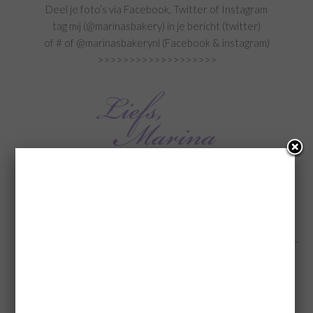
Deel je foto’s via Facebook, Twitter of Instagram
tag mij (@marinasbakery) in je bericht (twitter)
of # of @marinasbakerynl (Facebook & instagram)
>>>>>>>>>>>>>>>>>>>
Deze review bevat producten die door een bedrijf zijn
opgestuurd, lees mijn
disclaimer
(Visited 267 times, 1 visits today)
Categorie:
Boeken
Tags:
Bakken met Kennis
,
Review
,
Review Bakken met Kennis
,
Wetenschap
achter bakken
« Hiep Hiep Hoera Marina’s Bakery 6 jaar + Winactie