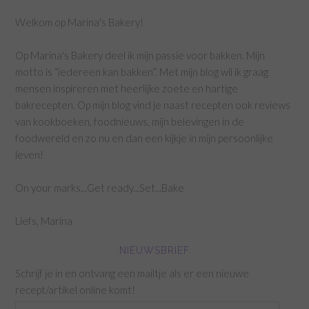
Welkom op Marina's Bakery!
Op Marina's Bakery deel ik mijn passie voor bakken. Mijn
motto is “iedereen kan bakken”. Met mijn blog wil ik graag
mensen inspireren met heerlijke zoete en hartige
bakrecepten. Op mijn blog vind je naast recepten ook reviews
van kookboeken, foodnieuws, mijn belevingen in de
foodwereld en zo nu en dan een kijkje in mijn persoonlijke
leven!
On your marks...Get ready...Set...Bake
Liefs, Marina
NIEUWSBRIEF
Schrijf je in en ontvang een mailtje als er een nieuwe
recept/artikel online komt!