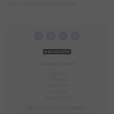
• How to : Zelf Banketbakkersroom maken
MARINA’S BAKERY
About me
Contact
Adverteren
Disclaimer
privacy verklaring
GEEN RECEPT/ARTIKEL MISSEN