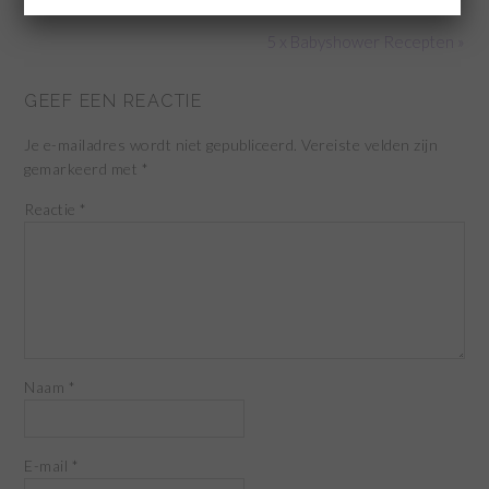
5 x Babyshower Recepten »
GEEF EEN REACTIE
Je e-mailadres wordt niet gepubliceerd.
Vereiste velden zijn
gemarkeerd met
*
Reactie
*
Naam
*
E-mail
*