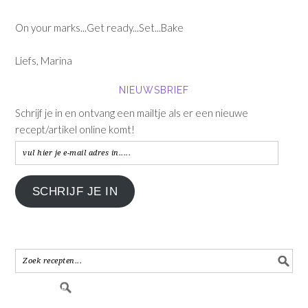
On your marks...Get ready...Set...Bake
Liefs, Marina
NIEUWSBRIEF
Schrijf je in en ontvang een mailtje als er een nieuwe
recept/artikel online komt!
vul
hier
je
SCHRIJF JE IN
e-
mail
adres
in.....