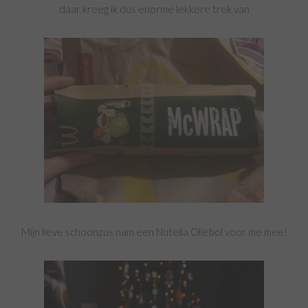
daar kreeg ik dus enorme lekkere trek van
Mijn lieve schoonzus nam een Nutella Oliebol voor me mee!