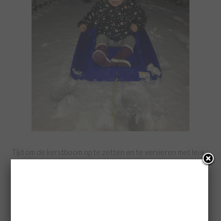
Tijd om de kerstboom op te zetten en te versieren met leuke
“zoete versiering”