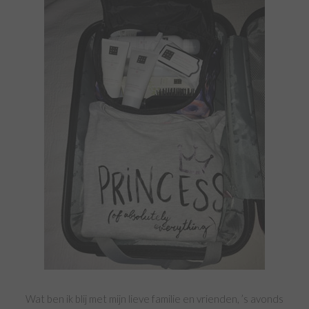
Wat ben ik blij met mijn lieve familie en vrienden, ’s avonds