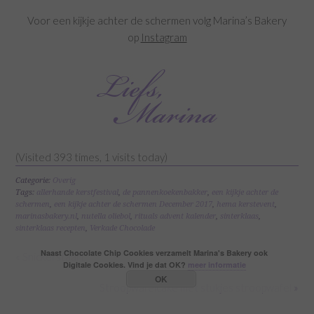
Voor een kijkje achter de schermen volg Marina’s Bakery
op
Instagram
(Visited 393 times, 1 visits today)
Categorie:
Overig
Tags:
allerhande kerstfestival
,
de pannenkoekenbakker
,
een kijkje achter de
schermen
,
een kijkje achter de schermen December 2017
,
hema kerstevent
,
marinasbakery.nl
,
nutella oliebol
,
rituals advent kalender
,
sinterklaas
,
sinterklaas recepten
,
Verkade Chocolade
Naast Chocolate Chip Cookies verzamelt Marina's Bakery ook
« Snickerstaart
Digitale Cookies. Vind je dat OK?
meer informatie
OK
Stroopwafelcake met stukjes stroopwafel »