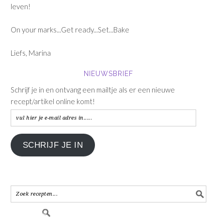
leven!
On your marks...Get ready...Set...Bake
Liefs, Marina
NIEUWSBRIEF
Schrijf je in en ontvang een mailtje als er een nieuwe
recept/artikel online komt!
vul
hier
je
SCHRIJF JE IN
e-
mail
adres
in.....