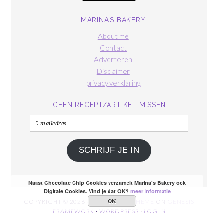
MARINA’S BAKERY
About me
Contact
Adverteren
Disclaimer
privacy verklaring
GEEN RECEPT/ARTIKEL MISSEN
E-
mailadres
SCHRIJF JE IN
Naast Chocolate Chip Cookies verzamelt Marina's Bakery ook
Digitale Cookies. Vind je dat OK?
meer informatie
OK
COPYRIGHT © 2026 ·
FOODIE PRO THEME
ON
GENESIS
FRAMEWORK
·
WORDPRESS
·
LOG IN