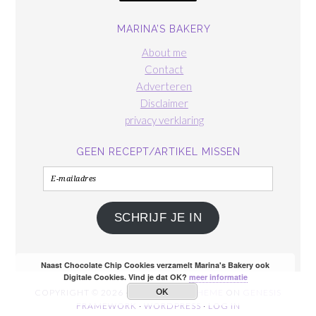
MARINA’S BAKERY
About me
Contact
Adverteren
Disclaimer
privacy verklaring
GEEN RECEPT/ARTIKEL MISSEN
E-
mailadres
SCHRIJF JE IN
Naast Chocolate Chip Cookies verzamelt Marina's Bakery ook
Digitale Cookies. Vind je dat OK?
meer informatie
OK
COPYRIGHT © 2026 ·
FOODIE PRO THEME
ON
GENESIS
FRAMEWORK
·
WORDPRESS
·
LOG IN