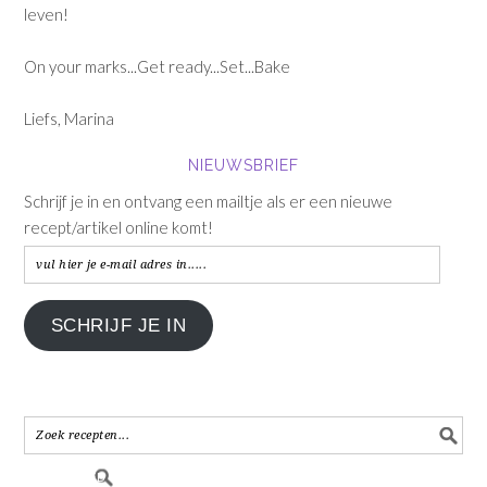
leven!
On your marks...Get ready...Set...Bake
Liefs, Marina
NIEUWSBRIEF
Schrijf je in en ontvang een mailtje als er een nieuwe
recept/artikel online komt!
vul
hier
je
SCHRIJF JE IN
e-
mail
adres
in.....