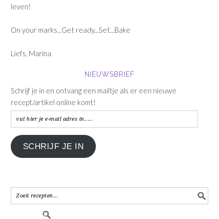
leven!
On your marks...Get ready...Set...Bake
Liefs, Marina
NIEUWSBRIEF
Schrijf je in en ontvang een mailtje als er een nieuwe
recept/artikel online komt!
vul
hier
je
SCHRIJF JE IN
e-
mail
adres
in.....