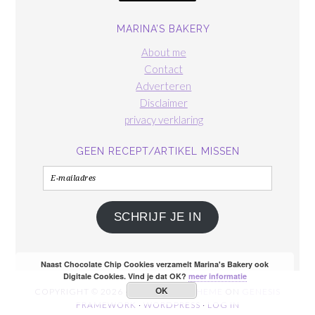
MARINA’S BAKERY
About me
Contact
Adverteren
Disclaimer
privacy verklaring
GEEN RECEPT/ARTIKEL MISSEN
E-
mailadres
SCHRIJF JE IN
Naast Chocolate Chip Cookies verzamelt Marina's Bakery ook
Digitale Cookies. Vind je dat OK?
meer informatie
OK
COPYRIGHT © 2026 ·
FOODIE PRO THEME
ON
GENESIS
FRAMEWORK
·
WORDPRESS
·
LOG IN