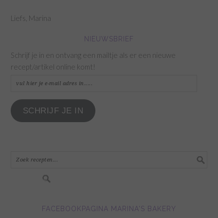
Liefs, Marina
NIEUWSBRIEF
Schrijf je in en ontvang een mailtje als er een nieuwe
recept/artikel online komt!
vul
hier
je
SCHRIJF JE IN
e-
mail
adres
in.....
FACEBOOKPAGINA MARINA'S BAKERY