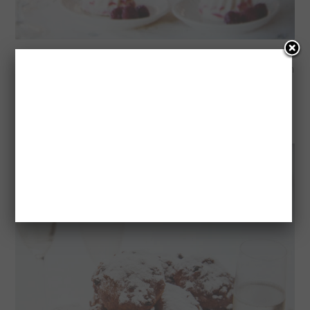
Hoofdstuk 5
bij de bubbels
zegt genoeg, watvoor lekkernijen
zet je op tafel op Oud & Nieuw. Rutger deelt in dit hooffstuk
o.a. het recept van z’n vader’s oliebollen, het recept voor
heerlijk en makkelijk te maken appelbeignets en
nieuwjaarsrolletjes met anijsslagroom