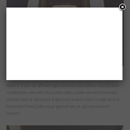
Jullie wisten vast al dat ik fan ben van Masterchef Australia,
tijdens 1 van de afleveringen kwamen Brookies voorbij (een
combinatie van een chocolate chip cookie en een brownie).
Instant wist ik die moet ik gewoon maken, het recept deel ik
binnenkort met jullie maar geloof me ze zijn verslavend
lekker!