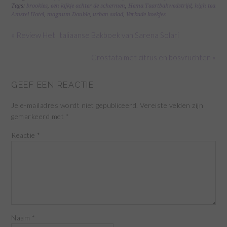
Tags:
brookies
,
een kijkje achter de schermen
,
Hema Taartbakwedstrijd
,
high tea
Amstel Hotel
,
magnum Double
,
urban salad
,
Verkade koekjes
« Review Het Italiaanse Bakboek van Sarena Solari
Crostata met citrus en bosvruchten »
GEEF EEN REACTIE
Je e-mailadres wordt niet gepubliceerd.
Vereiste velden zijn
gemarkeerd met
*
Reactie
*
Naam
*