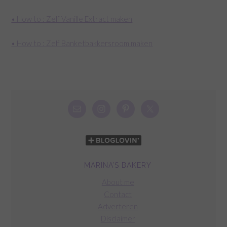
• How to : Zelf Vanille Extract maken
• How to : Zelf Banketbakkersroom maken
MARINA’S BAKERY
About me
Contact
Adverteren
Disclaimer