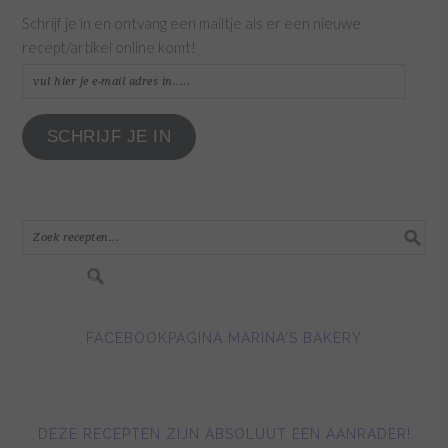
Schrijf je in en ontvang een mailtje als er een nieuwe
recept/artikel online komt!
vul
hier
je
SCHRIJF JE IN
e-
mail
adres
in.....
FACEBOOKPAGINA MARINA'S BAKERY
DEZE RECEPTEN ZIJN ABSOLUUT EEN AANRADER!