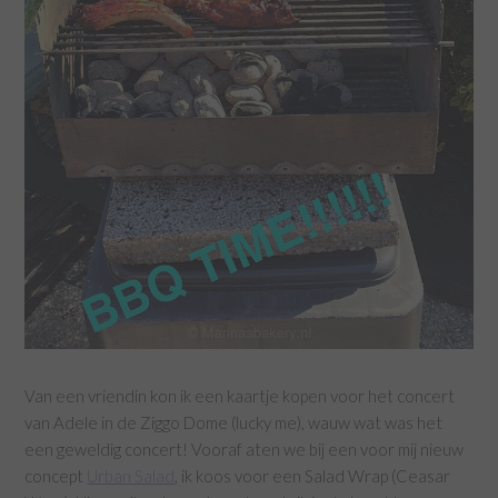
Van een vriendin kon ik een kaartje kopen voor het concert
van Adele in de Ziggo Dome (lucky me), wauw wat was het
een geweldig concert! Vooraf aten we bij een voor mij nieuw
concept
Urban Salad
, ik koos voor een Salad Wrap (Ceasar